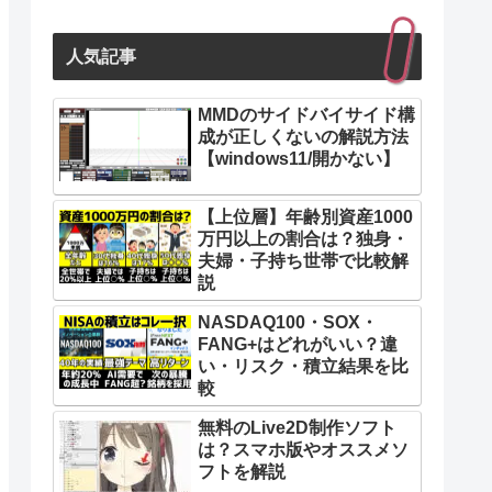
人気記事
MMDのサイドバイサイド構
成が正しくないの解説方法
【windows11/開かない】
【上位層】年齢別資産1000
万円以上の割合は？独身・
夫婦・子持ち世帯で比較解
説
NASDAQ100・SOX・
FANG+はどれがいい？違
い・リスク・積立結果を比
較
無料のLive2D制作ソフト
は？スマホ版やオススメソ
フトを解説