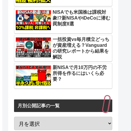
オススメな人
NISAでも米国株は課税対
今回のシミュレーションの注意点
象!?新NISAやiDeCoに潜む
罠制度8選
①S&P500が超優秀だった
②年間リターンシャッフルに注意
一括投資vs毎月積立どっち
が資産増える？Vanguard
③結局、リスク許容度が最重要
の研究レポートから結果を
S&P500の年利シャッフル積立シミュ
解説
レーションはこちら
新NISAで月10万円の不労
所得を作るにはいくら必
要？
月別公開記事の一覧