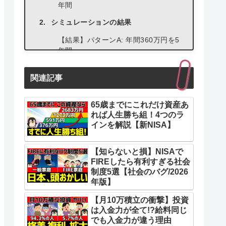
年間
シミュレーションの結果
【結果】パターンA: 年間360万円を5
年間
【結果】パターンB: 年間180万円を
関連記事
10年間
【結果】パターンC: 年間120万円を
65歳までにこれだけ資産あ
15年間
れば人生勝ち組！4つのラ
【結果】パターンD: 年間90万円を20
インを解説【新NISA】
年間
【知らないと損】NISAで
【結果】パターンE: 年間60万円を30
FIREしたら有利すぎる社会
年間
制度5選【社会のバグ/2026
シミュレーションの結果
年版】
短期間でNISA枠を埋める投資戦略が
【月10万積立の衝撃】投資
オススメな人
は入金力が全て!?給料同じ
でも入金力が違う理由
長期間でNISA枠を埋める投資戦略が