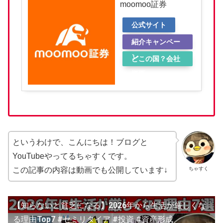
moomoo証券
公式サイト
紹介キャンペー
ン
どこの国？会社
概要
というわけで、こんにちは！ブログと
YouTubeやってるちゃすくです。
ちゃすく
この記事の内容は動画でも公開しています↓
【知らないと貧乏になる】2026年から生活が厳しくな
る理由Top7 #セミリタイア #投資 #資産形成