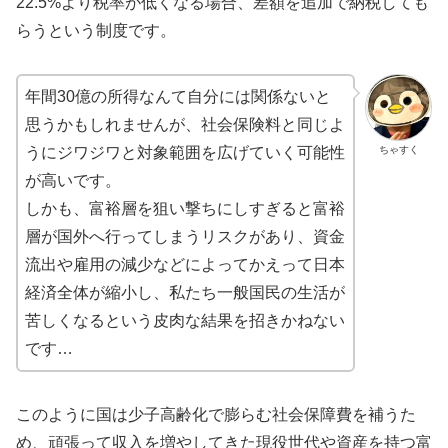
22.5%より税率が低くなる場合、差額を追加で納税しても
らうという制度です。
年間30億の所得なんて自分には関係ないと
思うかもしれませんが、社会保険料と同じよ
ちゃすく
うにジワジワと対象範囲を広げていく可能性
が高いです。
しかも、富裕層を狙い撃ちにしすぎると富裕
層が国外へ行ってしまうリスクがあり、資金
流出や雇用の減少などによってかえって日本
経済全体が縮小し、私たち一般国民の生活が
苦しくなるという皮肉な結果を招きかねない
です…
このように国は少子高齢化で膨らむ社会保障費を補うた
め、頑張って収入を増やしてきた現役世代や資産を持つ富