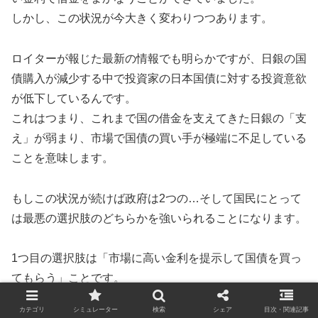
しかし、この状況が今大きく変わりつつあります。
ロイターが報じた最新の情報でも明らかですが、日銀の国
債購入が減少する中で投資家の日本国債に対する投資意欲
が低下しているんです。
これはつまり、これまで国の借金を支えてきた日銀の「支
え」が弱まり、市場で国債の買い手が極端に不足している
ことを意味します。
もしこの状況が続けば政府は2つの…そして国民にとって
は最悪の選択肢のどちらかを強いられることになります。
1つ目の選択肢は「市場に高い金利を提示して国債を買っ
てもらう」ことです。
これは政府が「お金を借りるためのコスト」を上げてで
カテゴリ
シミュレーター
検索
シェア
目次・関連記事
も、投資家や市場から資金を調達しようとする場合です。