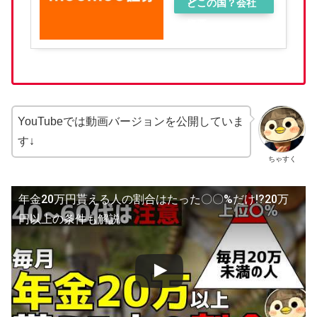
ン
どこの国？会社
概要
YouTubeでは動画バージョンを公開していま
す↓
ちゃすく
年金20万円貰える人の割合はたった〇〇%だけ!?20万
円以上の条件も解説