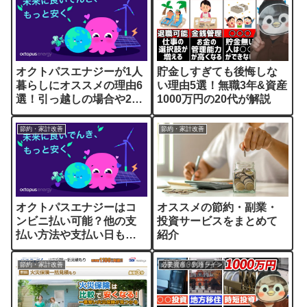
オクトパスエナジーが1人
貯金しすぎても後悔しな
暮らしにオススメの理由6
い理由5選！無職3年&資産
選！引っ越しの場合や2人
1000万円の20代が解説
暮らしも解説
節約・家計改善
節約・家計改善
オクトパスエナジーはコ
オススメの節約・副業・
ンビニ払い可能？他の支
投資サービスをまとめて
払い方法や支払い日も解
紹介
説
節約・家計改善
必要資産・到達ライン