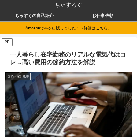
ちゃすろぐ
ちゃすくの自己紹介
お仕事依頼
Amazonで本を出版しました！（詳細はこちら）
PR
一人暮らし在宅勤務のリアルな電気代はコ
レ…高い費用の節約方法を解説
節約・家計改善