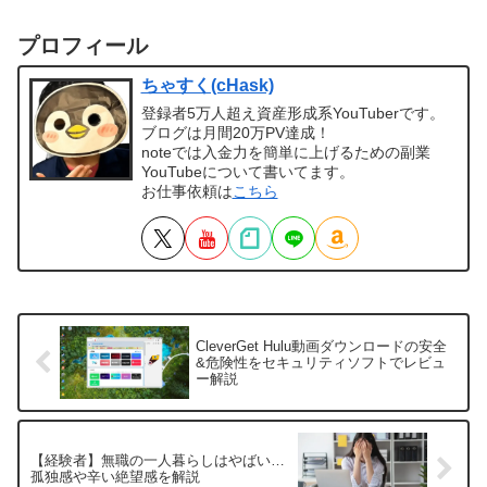
プロフィール
ちゃすく(cHask)
登録者5万人超え資産形成系YouTuberです。
ブログは月間20万PV達成！
noteでは入金力を簡単に上げるための副業
YouTubeについて書いてます。
お仕事依頼は
こちら
CleverGet Hulu動画ダウンロードの安全
&危険性をセキュリティソフトでレビュ
ー解説
【経験者】無職の一人暮らしはやばい…
孤独感や辛い絶望感を解説