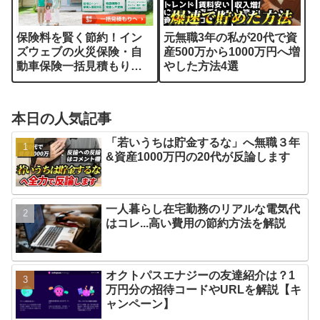
保険料を賢く節約！イン
元無職3年の私が20代で資
ズウェブの火災保険・自
産500万から1000万円へ増
動車保険一括見積もりサ
やした方法4選
ービスを徹底解説
本日の人気記事
「若いうちは貯金するな」へ無職３年
&資産1000万円の20代が反論します
一人暮らし在宅勤務のリアルな電気代
はコレ...高い費用の節約方法を解説
オクトパスエナジーの友達紹介は？1
万円分の招待コードやURLを解説【キ
ャンペーン】