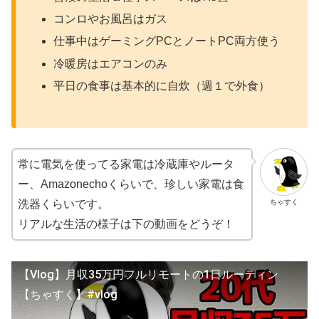
コンロやお風呂はガス
仕事中はゲーミングPCとノートPC両方使う
冷暖房はエアコンのみ
平日の食事は基本的に自炊（週１で外食）
常に電気を使ってる家電は冷蔵庫やルータ
ー、Amazonechoくらいで、珍しい家電は食
ちゃすく
洗器くらいです。
リアルな生活の様子は下の動画をどうぞ！
【Vlog】月収35万円フルリモートの1日ルーティン
【ちゃすく】#vlog