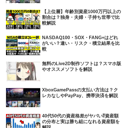
【上位層】年齢別資産1000万円以上の
割合は？独身・夫婦・子持ち世帯で比
較解説
NASDAQ100・SOX・FANG+はどれ
がいい？違い・リスク・積立結果を比
較
無料のLive2D制作ソフトは？スマホ版
やオススメソフトを解説
XboxGamePassの支払い方法は？ク
レカなしやPayPay、携帯決済を解説
40代50代の資産格差がヤバい⁉︎資産額
の分布と実は勝ち組になれる資産額を
解説