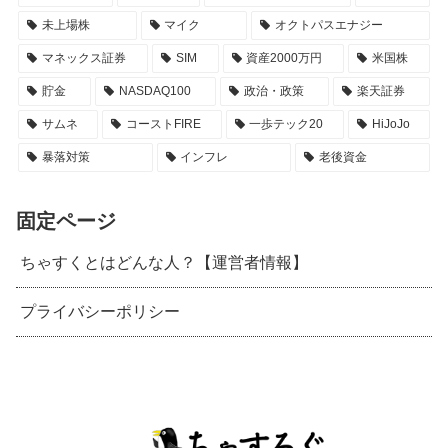
未上場株
マイク
オクトパスエナジー
マネックス証券
SIM
資産2000万円
米国株
貯金
NASDAQ100
政治・政策
楽天証券
サムネ
コーストFIRE
一歩テック20
HiJoJo
暴落対策
インフレ
老後資金
固定ページ
ちゃすくとはどんな人？【運営者情報】
プライバシーポリシー