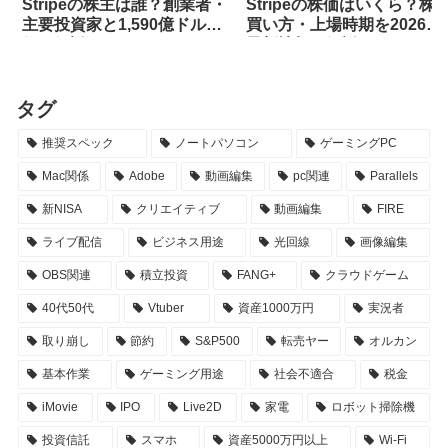
Stripeの株主は誰？創業者・
Stripeの株価はいくら？株
主要投資家と1,590億ドル評
買い方・上場時期を2026年
価を解説
最新情報で解説
タグ
推奨スペック
ノートパソコン
ゲーミングPC
Mac関係
Adobe
動画編集
pc関連
Parallels
新NISA
クリエイティブ
動画編集
FIRE
ライブ配信
ビジネス用途
光回線
画像編集
OBS関連
積立投資
FANG+
クラウドゲーム
40代50代
Vtuber
資産1000万円
実況者
取り崩し
節約
S&P500
転売ヤー
オルカン
基本作業
ゲーミング用途
社会不適合
税金
iMovie
IPO
Live2D
家電
ロボット掃除機
投資信託
スマホ
資産5000万円以上
Wi-Fi