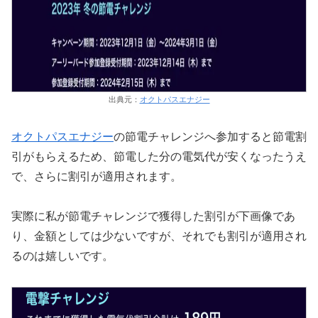
出典元：
オクトパスエナジー
オクトパスエナジー
の節電チャレンジへ参加すると節電割
引がもらえるため、節電した分の電気代が安くなったうえ
で、さらに割引が適用されます。
実際に私が節電チャレンジで獲得した割引が下画像であ
り、金額としては少ないですが、それでも割引が適用され
るのは嬉しいです。