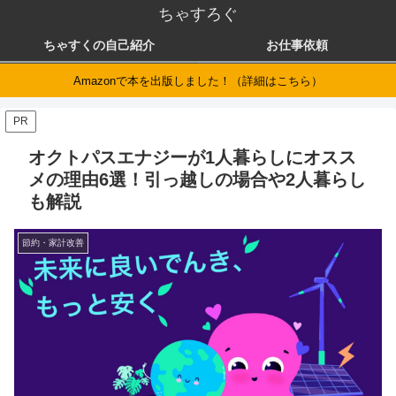
ちゃすろぐ
ちゃすくの自己紹介
お仕事依頼
Amazonで本を出版しました！（詳細はこちら）
PR
オクトパスエナジーが1人暮らしにオスス
メの理由6選！引っ越しの場合や2人暮らし
も解説
節約・家計改善