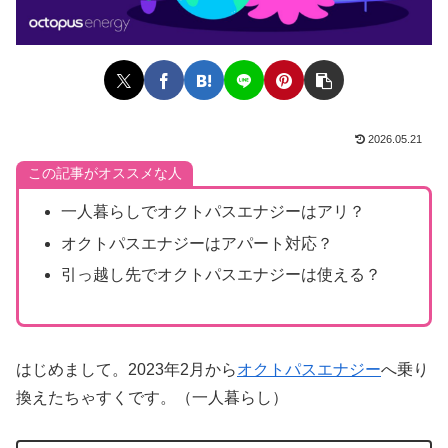
2026.05.21
この記事がオススメな人
一人暮らしでオクトパスエナジーはアリ？
オクトパスエナジーはアパート対応？
引っ越し先でオクトパスエナジーは使える？
はじめまして。2023年2月から
オクトパスエナジー
へ乗り
換えたちゃすくです。（一人暮らし）