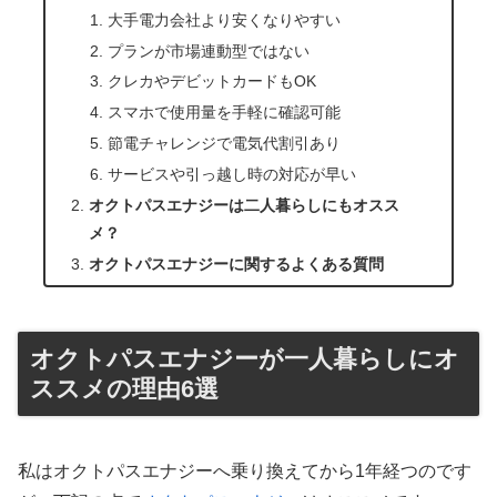
大手電力会社より安くなりやすい
プランが市場連動型ではない
クレカやデビットカードもOK
スマホで使用量を手軽に確認可能
節電チャレンジで電気代割引あり
サービスや引っ越し時の対応が早い
オクトパスエナジーは二人暮らしにもオスス
メ？
オクトパスエナジーに関するよくある質問
オクトパスエナジーが一人暮らしにオ
ススメの理由6選
私はオクトパスエナジーへ乗り換えてから1年経つのです