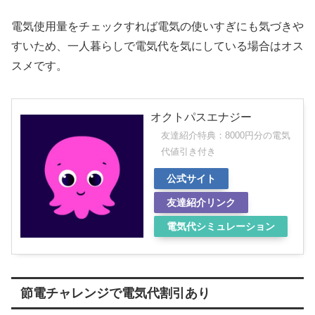
電気使用量をチェックすれば電気の使いすぎにも気づきや
すいため、一人暮らしで電気代を気にしている場合はオス
スメです。
オクトパスエナジー
友達紹介特典：8000円分の電気
代値引き付き
公式サイト
友達紹介リンク
電気代シミュレーション
節電チャレンジで電気代割引あり