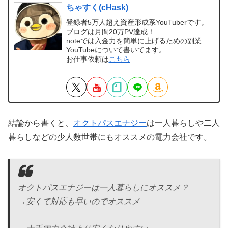
ちゃすく(cHask)
登録者5万人超え資産形成系YouTuberです。
ブログは月間20万PV達成！
noteでは入金力を簡単に上げるための副業
YouTubeについて書いてます。
お仕事依頼は
こちら
結論から書くと、
オクトパスエナジー
は一人暮らしや二人
暮らしなどの少人数世帯にもオススメの電力会社です。
オクトパスエナジーは一人暮らしにオススメ？
→安くて対応も早いのでオススメ