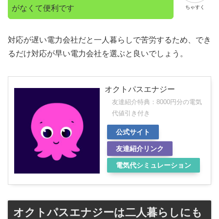
がなくて便利です
ちゃすく
対応が遅い電力会社だと一人暮らしで苦労するため、でき
るだけ対応が早い電力会社を選ぶと良いでしょう。
オクトパスエナジー
友達紹介特典：8000円分の電気
代値引き付き
公式サイト
友達紹介リンク
電気代シミュレーション
オクトパスエナジーは二人暮らしにも