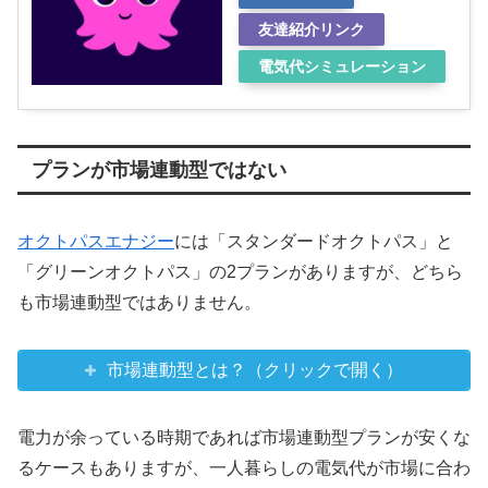
友達紹介リンク
電気代シミュレーション
プランが市場連動型ではない
オクトパスエナジー
には「スタンダードオクトパス」と
「グリーンオクトパス」の2プランがありますが、どちら
も市場連動型ではありません。
市場連動型とは？（クリックで開く）
電力が余っている時期であれば市場連動型プランが安くな
るケースもありますが、一人暮らしの電気代が市場に合わ