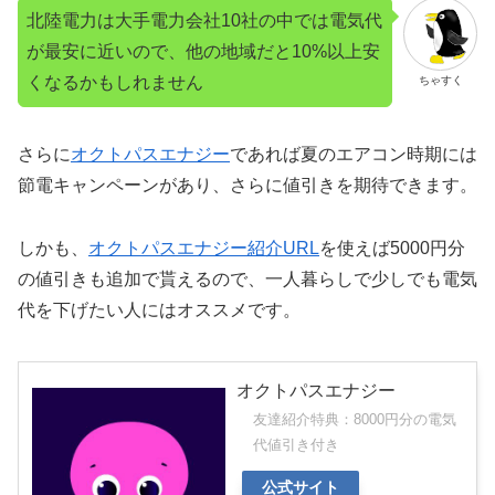
北陸電力は大手電力会社10社の中では電気代
が最安に近いので、他の地域だと10%以上安
くなるかもしれません
ちゃすく
さらに
オクトパスエナジー
であれば夏のエアコン時期には
節電キャンペーンがあり、さらに値引きを期待できます。
しかも、
オクトパスエナジー紹介URL
を使えば5000円分
の値引きも追加で貰えるので、一人暮らしで少しでも電気
代を下げたい人にはオススメです。
オクトパスエナジー
友達紹介特典：8000円分の電気
代値引き付き
公式サイト