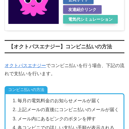
友達紹介リンク
電気代シミュレーション
【オクトパスエナジー】コンビニ払いの方法
オクトパスエナジー
でコンビニ払いを行う場合、下記の流
れで支払いを行います。
コンビニ払いの方法
毎月の電気料金のお知らせメールが届く
上記メールの直後にコンビニ払いのメールが届く
メール内にあるピンクのボタンを押す
各コンビニでの詳しい支払い手順が表示される