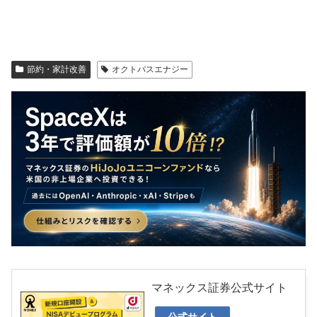
節約・家計改善
オクトパスエナジー
マネックス証券公式サイト
公式サイト