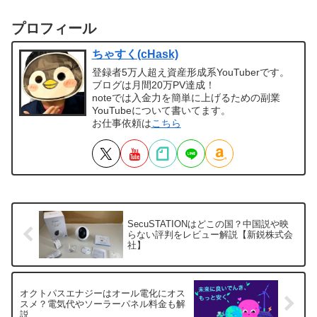
プロフィール
ちゃすく(cHask)
登録者5万人超え資産形成系YouTuberです。
ブログは月間20万PV達成！
noteでは入金力を簡単に上げるための副業
YouTubeについて書いてます。
お仕事依頼は
こちら
SecuSTATIONはどこの国？中国説や映
らない評判をレビュー解説【新鋭株式会
社】
オクトパスエナジーはオール電化にオス
スメ？電気代やソーラーパネル料金も解
説