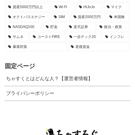
資産5000万円以上
Wi-Fi
HiJoJo
マイク
オクトパスエナジー
SIM
資産2000万円
米国株
NASDAQ100
貯金
楽天証券
政治・政策
サムネ
コーストFIRE
一歩テック20
インフレ
暴落対策
老後資金
固定ページ
ちゃすくとはどんな人？【運営者情報】
プライバシーポリシー