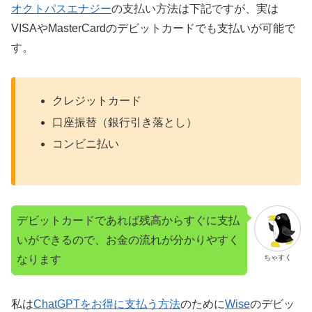
オクトパスエナジー
の支払い方法は下記ですが、実は
VISAやMasterCardのデビットカードでも支払いが可能で
す。
クレジットカード
口座振替（銀行引き落とし）
コンビニ払い
デビットカードであれば残高からすぐに支払
いができるので、お金の流れが分かりやすく
なります
ちゃすく
私は
ChatGPTをお得に支払う方法
のために
Wise
のデビッ