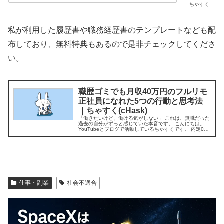
ちゃすく
私が利用した履歴書や職務経歴書のテンプレートなども配
布しており、無料特典もあるので是非チェックしてくださ
い。
職歴ゴミでも月収40万円のフルリモ
正社員になれた5つの行動と思考法
｜ちゃすく(cHask)
「働きたいけど、働ける気がしない」 これは、無職だった
過去の自分がずっと感じていた本音です。 こんにちは。
YouTubeとブログで活動しているちゃすくです。 内定0で
大学卒業＆3年間無職…今は…. 私は社会が怖くて就職活動
をしないまま、国立...
仕事・副業
社会不適合