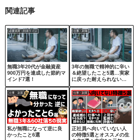
関連記事
必要資産・到達ライン
仕事・副業
無職3年20代が金融資産
3年の無職で精神的に辛い
900万円を達成した節約マ
＆絶望したこと5選…実家
インド7選！
に戻った耐えられない
日々を解説
仕事・副業
仕事・副業
私が無職になって逆に良
正社員へ向いていない人
かったこと6選
の特徴5選とオススメの生