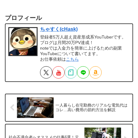
プロフィール
ちゃすく(cHask)
登録者5万人超え資産形成系YouTuberです。
ブログは月間20万PV達成！
noteでは入金力を簡単に上げるための副業
YouTubeについて書いてます。
お仕事依頼は
こちら
一人暮らし在宅勤務のリアルな電気代は
コレ…高い費用の節約方法を解説
社会不適合者へオススメの仕事6選！元