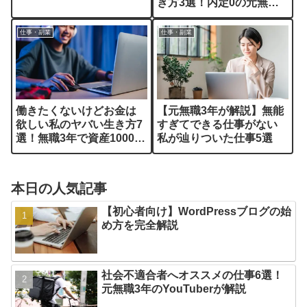
き方3選！内定0の元無職
が解説
仕事・副業
仕事・副業
働きたくないけどお金は
【元無職3年が解説】無能
欲しい私のヤバい生き方7
すぎてできる仕事がない
選！無職3年で資産1000万
私が辿りついた仕事5選
円の方法解説
本日の人気記事
【初心者向け】WordPressブログの始
め方を完全解説
社会不適合者へオススメの仕事6選！
元無職3年のYouTuberが解説