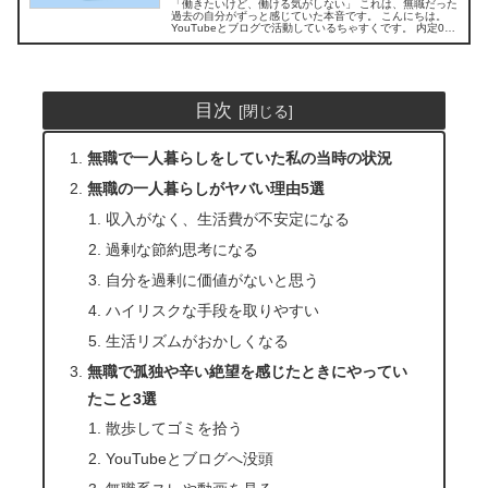
「働きたいけど、働ける気がしない」 これは、無職だった
過去の自分がずっと感じていた本音です。 こんにちは。
YouTubeとブログで活動しているちゃすくです。 内定0で
大学卒業＆3年間無職…今は…. 私は社会が怖くて就職活動
をしないまま、国立...
目次
無職で一人暮らしをしていた私の当時の状況
無職の一人暮らしがヤバい理由5選
収入がなく、生活費が不安定になる
過剰な節約思考になる
自分を過剰に価値がないと思う
ハイリスクな手段を取りやすい
生活リズムがおかしくなる
無職で孤独や辛い絶望を感じたときにやってい
たこと3選
散歩してゴミを拾う
YouTubeとブログへ没頭