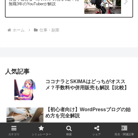
無職3年のYouTuberが解説
ホーム
仕事・副業
人気記事
ココナラとSKIMAはどっちがオスス
メ？手数料や併用販売も解説【比較】
【初心者向け】WordPressブログの始
め方を完全解説
カテゴリ
シミュレーター
検索
シェア
目次・関連記事
ココナラで複数アカウントはバレる？