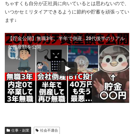
ちゃすくも自分が正社員に向いているとは思わないので、
いつかセミリタイアできるように節約や貯蓄を頑張ってい
ます↓
【貯金公開】無職3年、半年で倒産...20代後半のリアル
な資産額を公開
仕事・副業
社会不適合