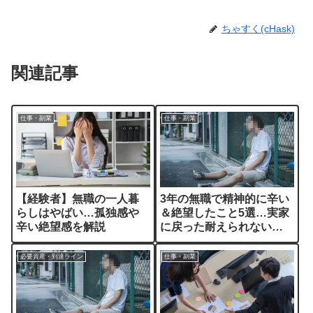
ちゃすく(cHask)
関連記事
仕事・副業
仕事・副業
【経験者】無職の一人暮
3年の無職で精神的に辛い
らしはやばい…孤独感や
＆絶望したこと5選…実家
辛い絶望感を解説
に戻った耐えられない
日々を解説
必要資産・到達ライン
仕事・副業