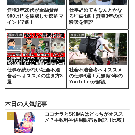
無職3年20代が金融資産
仕事辞めてもなんとかな
900万円を達成した節約マ
る理由4選！無職3年の体
インド7選！
験談を解説
仕事・副業
仕事・副業
仕事が続かない社会不適
社会不適合者へオススメ
合者へオススメの生き方8
の仕事6選！元無職3年の
選
YouTuberが解説
本日の人気記事
ココナラとSKIMAはどっちがオスス
メ？手数料や併用販売も解説【比較】