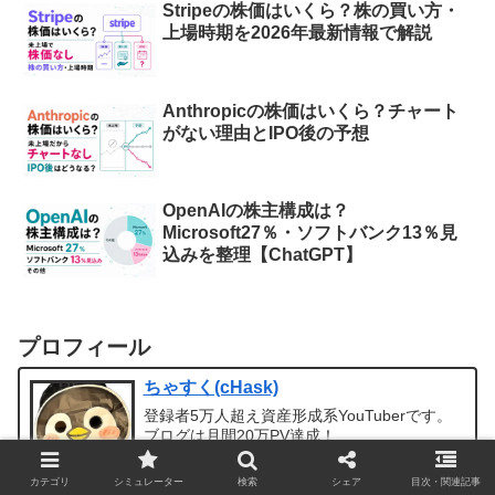
Stripeの株価はいくら？株の買い方・
上場時期を2026年最新情報で解説
Anthropicの株価はいくら？チャート
がない理由とIPO後の予想
OpenAIの株主構成は？
Microsoft27％・ソフトバンク13％見
込みを整理【ChatGPT】
プロフィール
ちゃすく(cHask)
登録者5万人超え資産形成系YouTuberです。
ブログは月間20万PV達成！
noteでは入金力を簡単に上げるための副業
YouTubeについて書いてます。
カテゴリ
シミュレーター
検索
シェア
目次・関連記事