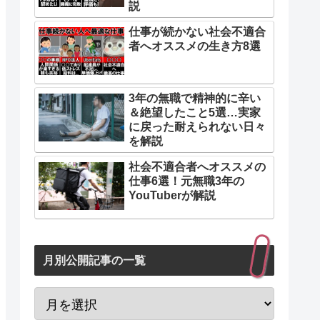
説
仕事が続かない社会不適合
者へオススメの生き方8選
3年の無職で精神的に辛い
＆絶望したこと5選…実家
に戻った耐えられない日々
を解説
社会不適合者へオススメの
仕事6選！元無職3年の
YouTuberが解説
月別公開記事の一覧