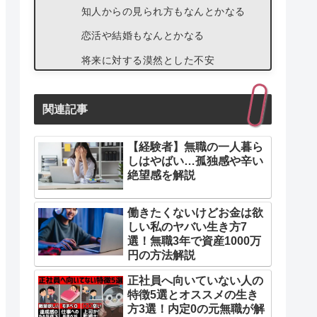
知人からの見られ方もなんとかなる
恋活や結婚もなんとかなる
将来に対する漠然とした不安
関連記事
【経験者】無職の一人暮ら
しはやばい…孤独感や辛い
絶望感を解説
働きたくないけどお金は欲
しい私のヤバい生き方7
選！無職3年で資産1000万
円の方法解説
正社員へ向いていない人の
特徴5選とオススメの生き
方3選！内定0の元無職が解