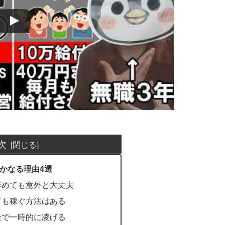
次
かなる理由4選
辞めても意外と大丈夫
ても稼ぐ方法はある
金で一時的に凌げる