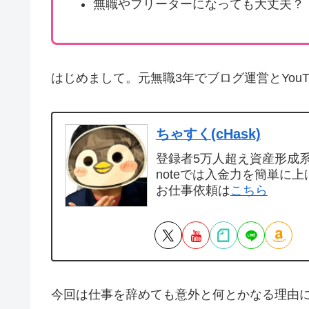
無職やフリーターになっても大丈夫？
はじめまして。元無職3年でブログ運営とYou
ちゃすく(cHask)
登録者5万人超え資産形成系Y
noteでは入金力を簡単に上
お仕事依頼は
こちら
今回は仕事を辞めても意外と何とかなる理由