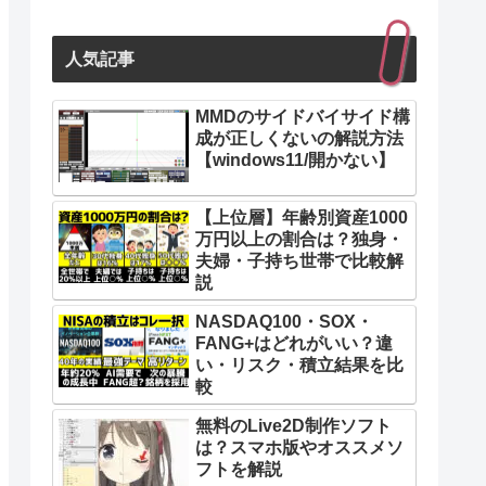
人気記事
MMDのサイドバイサイド構
成が正しくないの解説方法
【windows11/開かない】
【上位層】年齢別資産1000
万円以上の割合は？独身・
夫婦・子持ち世帯で比較解
説
NASDAQ100・SOX・
FANG+はどれがいい？違
い・リスク・積立結果を比
較
無料のLive2D制作ソフト
は？スマホ版やオススメソ
フトを解説