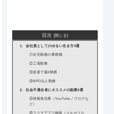
目次
会社員としてのゆるい生き方4選
①在宅勤務の事務職
②工場勤務
③派遣で週4勤務
④NPO法人勤務
社会不適合者にオススメの副業4選
⑤情報発信業（YouTube／ブログな
ど）
⑥フリマアプリ物販（メルカリな