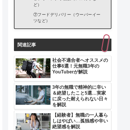
ど）
⑦フードデリバリー（ウーバーイー
ツなど）
⑧ クラウドソーシング（ライター・
画像編集など）
関連記事
社会不適合者へオススメの
仕事6選！元無職3年の
YouTuberが解説
3年の無職で精神的に辛い
＆絶望したこと5選…実家
に戻った耐えられない日々
を解説
【経験者】無職の一人暮ら
しはやばい…孤独感や辛い
絶望感を解説