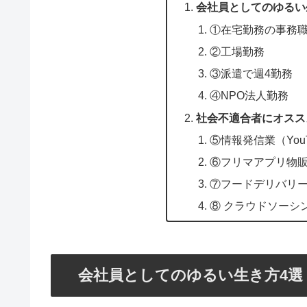
会社員としてのゆるい
①在宅勤務の事務
②工場勤務
③派遣で週4勤務
④NPO法人勤務
社会不適合者にオスス
⑤情報発信業（You
⑥フリマアプリ物
⑦フードデリバリ
⑧ クラウドソーシ
会社員としてのゆるい生き方4選