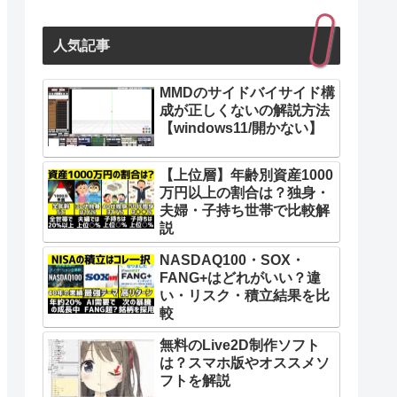
人気記事
MMDのサイドバイサイド構
成が正しくないの解説方法
【windows11/開かない】
【上位層】年齢別資産1000
万円以上の割合は？独身・
夫婦・子持ち世帯で比較解
説
NASDAQ100・SOX・
FANG+はどれがいい？違
い・リスク・積立結果を比
較
無料のLive2D制作ソフト
は？スマホ版やオススメソ
フトを解説