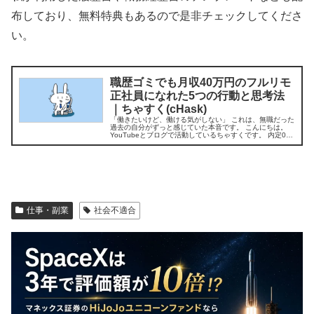
布しており、無料特典もあるので是非チェックしてくださ
い。
職歴ゴミでも月収40万円のフルリモ
正社員になれた5つの行動と思考法
｜ちゃすく(cHask)
「働きたいけど、働ける気がしない」 これは、無職だった
過去の自分がずっと感じていた本音です。 こんにちは。
YouTubeとブログで活動しているちゃすくです。 内定0で
大学卒業＆3年間無職…今は…. 私は社会が怖くて就職活動
をしないまま、国立...
仕事・副業
社会不適合