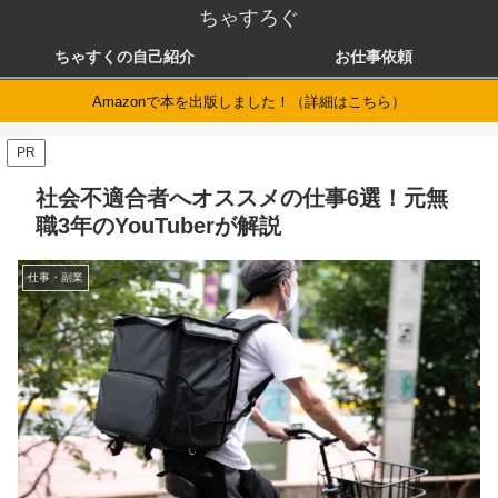
ちゃすろぐ
ちゃすくの自己紹介
お仕事依頼
Amazonで本を出版しました！（詳細はこちら）
PR
社会不適合者へオススメの仕事6選！元無
職3年のYouTuberが解説
仕事・副業