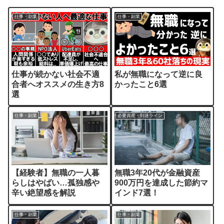
仕事・副業
仕事・副業
仕事が続かない社会不適
私が無職になって逆に良
合者へオススメの生き方8
かったこと6選
選
仕事・副業
必要資産・到達ライン
【経験者】無職の一人暮
無職3年20代が金融資産
らしはやばい…孤独感や
900万円を達成した節約マ
辛い絶望感を解説
インド7選！
仕事・副業
仕事・副業