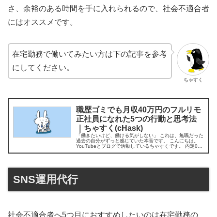
さ、余裕のある時間を手に入れられるので、社会不適合者
にはオススメです。
在宅勤務で働いてみたい方は下の記事を参考
にしてください。
ちゃすく
職歴ゴミでも月収40万円のフルリモ
正社員になれた5つの行動と思考法
｜ちゃすく(cHask)
「働きたいけど、働ける気がしない」 これは、無職だった
過去の自分がずっと感じていた本音です。 こんにちは。
YouTubeとブログで活動しているちゃすくです。 内定0で
大学卒業＆3年間無職…今は…. 私は社会が怖くて就職活動
をしないまま、国立...
SNS運用代行
社会不適合者へ5つ目におすすめしたいのは在宅勤務の