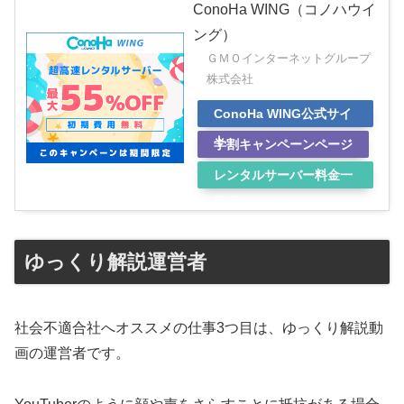
ConoHa WING（コノハウイ
ング）
ＧＭＯインターネットグループ
株式会社
ConoHa WING公式サイ
ト
学割キャンペーンページ
レンタルサーバー料金一
覧表
ゆっくり解説運営者
社会不適合社へオススメの仕事3つ目は、ゆっくり解説動
画の運営者です。