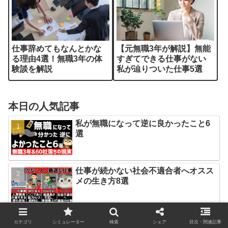
仕事辞めてもなんとかな
【元無職3年が解説】無能
る理由4選！無職3年の体
すぎてできる仕事がない
験談を解説
私が辿りついた仕事5選
本日の人気記事
私が無職になって逆に良かったこと6
選
仕事が続かない社会不適合者へオスス
メの生き方8選
【初心者向け】WordPressブログの始
カテゴリ
シミュレーター
検索
シェア
目次・関連記事