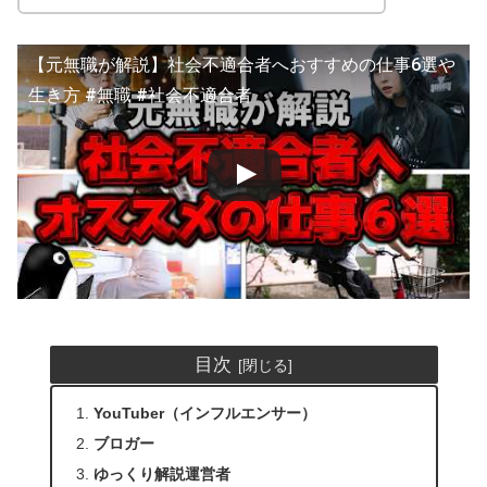
【元無職が解説】社会不適合者へおすすめの仕事6選や
生き方 #無職 #社会不適合者
目次
YouTuber（インフルエンサー）
ブロガー
ゆっくり解説運営者