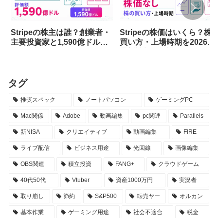
Stripeの株主は誰？創業者・
Stripeの株価はいくら？株
主要投資家と1,590億ドル評
買い方・上場時期を2026年
価を解説
最新情報で解説
タグ
推奨スペック
ノートパソコン
ゲーミングPC
Mac関係
Adobe
動画編集
pc関連
Parallels
新NISA
クリエイティブ
動画編集
FIRE
ライブ配信
ビジネス用途
光回線
画像編集
OBS関連
積立投資
FANG+
クラウドゲーム
40代50代
Vtuber
資産1000万円
実況者
取り崩し
節約
S&P500
転売ヤー
オルカン
基本作業
ゲーミング用途
社会不適合
税金