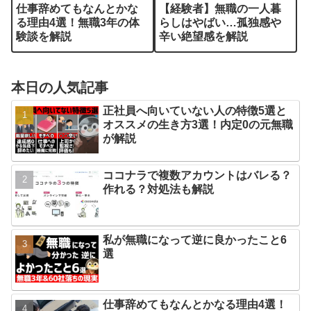
仕事辞めてもなんとかな
【経験者】無職の一人暮
る理由4選！無職3年の体
らしはやばい…孤独感や
験談を解説
辛い絶望感を解説
本日の人気記事
正社員へ向いていない人の特徴5選と
オススメの生き方3選！内定0の元無職
が解説
ココナラで複数アカウントはバレる？
作れる？対処法も解説
私が無職になって逆に良かったこと6
選
仕事辞めてもなんとかなる理由4選！