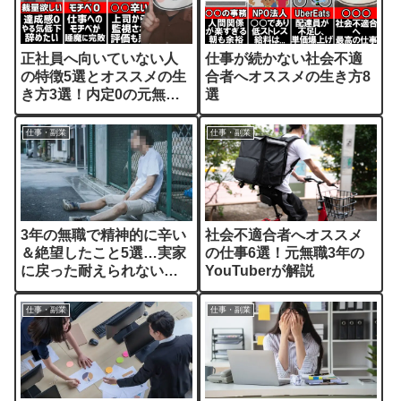
正社員へ向いていない人
仕事が続かない社会不適
の特徴5選とオススメの生
合者へオススメの生き方8
き方3選！内定0の元無職
選
が解説
仕事・副業
仕事・副業
3年の無職で精神的に辛い
社会不適合者へオススメ
＆絶望したこと5選…実家
の仕事6選！元無職3年の
に戻った耐えられない
YouTuberが解説
日々を解説
仕事・副業
仕事・副業