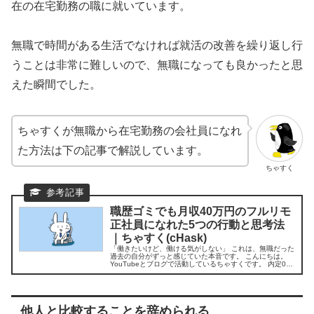
在の在宅勤務の職に就いています。
無職で時間がある生活でなければ就活の改善を繰り返し行
うことは非常に難しいので、無職になっても良かったと思
えた瞬間でした。
ちゃすくが無職から在宅勤務の会社員になれ
た方法は下の記事で解説しています。
ちゃすく
職歴ゴミでも月収40万円のフルリモ
正社員になれた5つの行動と思考法
｜ちゃすく(cHask)
「働きたいけど、働ける気がしない」 これは、無職だった
過去の自分がずっと感じていた本音です。 こんにちは。
YouTubeとブログで活動しているちゃすくです。 内定0で
大学卒業＆3年間無職…今は…. 私は社会が怖くて就職活動
をしないまま、国立...
他人と比較することを辞められる