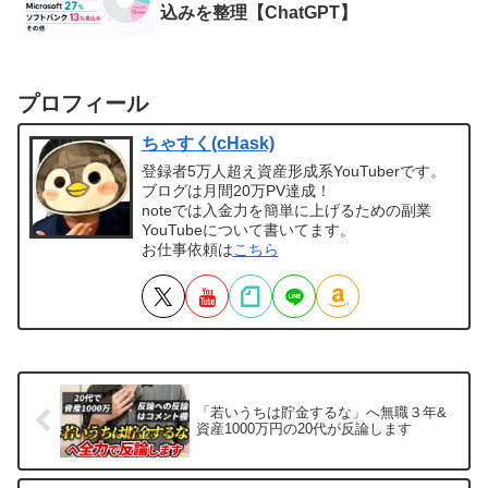
込みを整理【ChatGPT】
プロフィール
ちゃすく(cHask)
登録者5万人超え資産形成系YouTuberです。
ブログは月間20万PV達成！
noteでは入金力を簡単に上げるための副業
YouTubeについて書いてます。
お仕事依頼は
こちら
「若いうちは貯金するな」へ無職３年&
資産1000万円の20代が反論します