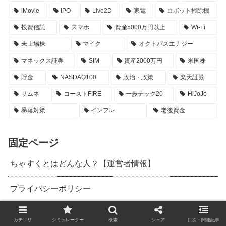
iMovie
IPO
Live2D
家電
ロボット掃除機
投資信託
スマホ
資産5000万円以上
Wi-Fi
未上場株
マイク
オクトパスエナジー
マネックス証券
SIM
資産2000万円
米国株
貯金
NASDAQ100
政治・政策
楽天証券
サムネ
コーストFIRE
一歩テック20
HiJoJo
暴落対策
インフレ
老後資金
固定ページ
ちゃすくとはどんな人？【運営者情報】
プライバシーポリシー
カテゴリ
シミュレーター
検索
シェア
目次・関連記事