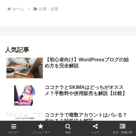
ホーム
仕事・副業
人気記事
【初心者向け】WordPressブログの始
め方を完全解説
ココナラとSKIMAはどっちがオスス
メ？手数料や併用販売も解説【比較】
ココナラで複数アカウントはバレる？
作れる？対処法も解説
カテゴリ
シミュレーター
検索
シェア
目次・関連記事