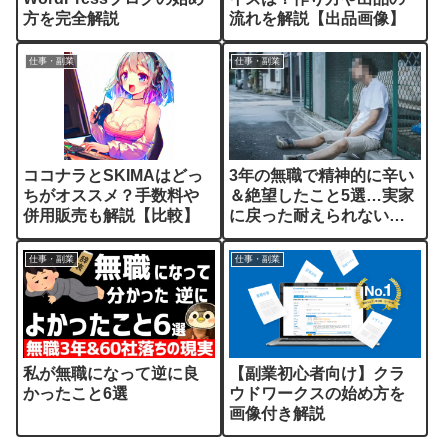
方を完全解説
流れを解説【出品画像】
仕事・副業
仕事・副業
ココナラとSKIMAはどっ
3年の無職で精神的に辛い
ちがオススメ？手数料や
＆絶望したこと5選…実家
併用販売も解説【比較】
に戻った耐えられない
日々を解説
仕事・副業
仕事・副業
私が無職になって逆に良
【副業初心者向け】クラ
かったこと6選
ウドワークスの始め方を
画像付き解説