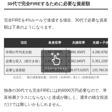
30代で完全FIREするために必要な資産額
完全FIREを4%ルールで達成する場合、30代で必要な資産
額は下表のようになります。
項目
単身世帯
夫婦世帯
夫婦＋子供1
年間の平均支出額
1,931,016円
3,490,356円
4,280,976円
必要な収入（税引き前）
2,413,770円
4,362,945円
5,351,220円
スクロールできます
必要な資産額
60,344,250円
109,073,625円
133,780,500
出店元：「家計調査報告書」2022年（令和4年）表1‐1｜総務省統計局
独身の30代でも完全FIREには約6000万円必要なので、準
富裕層クラスにならないと達成が難しく、通常の積立投資
だけでは難しいかもしれません。