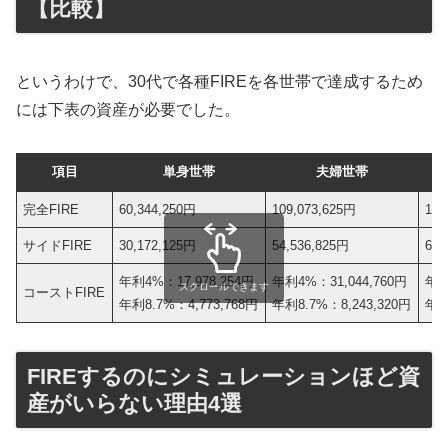
【比較】
というわけで、30代で各種FIREを各世帯で達成するため
には下表の資産が必要でした。
項目
単身世帯
夫婦世帯
完全FIRE
60,344,250円
109,073,625円
133
サイドFIRE
30,172,125円
54,536,825円
66,
年利4%：17,978,254円
年利4%：31,044,760円
年利
スクロールできます
コーストFIRE
年利8.7%：4,773,768円
年利8.7%：8,243,320円
年利
FIREするのにシミュレーションほど資
産がいらない理由4選