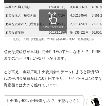
年間の平均支出額
1,931,016円
3,490,356円
4,280,97
必要な収入（税引き前）
2,413,770円
4,362,945円
5,351,22
必要な資産収入（税引き前）
1,206,885円
2,181,473円
2,675,61
スクロールできます
必要な資産額
30,172,125円
54,536,825円
66,890,2
出店元：「家計調査報告書」2022年（令和4年）表1‐1｜総務省統計局
必要な資産額が単純に完全FIREの半分になるので、FIRE
までのハードルはかなり下がります。
とは言え、金融広報中央委員会のデータによると独身30
代の平均金融資産は710万円であり、サイドFIREに必要な
資産額とは大きく離れています。
中央値は400万円未満なので、実態はさらに