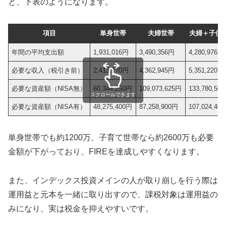
と、下表のようになります。
項目
単身世帯
夫婦世帯
夫婦＋子供1
年間の平均支出額
1,931,016円
3,490,356円
4,280,976円
必要な収入（税引き前）
2,413,770円
4,362,945円
5,351,220円
必要な資産額（NISA無）
60,344,250円
109,073,625円
133,780,50
スクロールできます
必要な資産額（NISA有）
48,275,400円
87,258,900円
107,024,40
単身世帯でも約1200万、子育て世帯なら約2600万も必要
金額が下がっており、FIREを達成しやすくなります。
また、インデックス投資メインの人が取り崩しを行う際は
運用益と元本を一緒に取り出すので、課税対象は運用益の
みになり、実は税金を抑えやすいです。