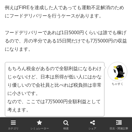
例えばFIREを達成した人であっても運動不足解消のため
にフードデリバリーを行うケースがあります。
フードデリバリーであれば1日5000円くらいは誰でも稼げ
るので、月の半分である15日間だけでも7万5000円の収益
になります。
もちろん税金があるので全額利益になるわけ
じゃないけど、日本は所得が低い人にはかな
ちゃすく
り優しいので会社員と比べれば税負担は非常
に小さいです。
なので、ここでは7万5000円全額利益として
考えます。
そして、毎月7万5000円の利益をもし資産収入だけでカバ
カテゴリ
シミュレーター
検索
シェア
目次・関連記事