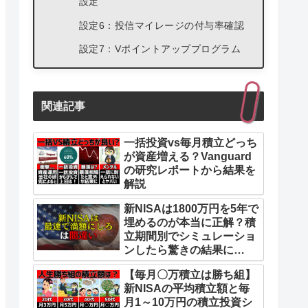
設定
設定6：投信マイレージの付与率確認
設定7：Vポイントアッププログラム
手数料・税金をゼロにする設定3つ
設定8：電子交付設定（ゼロ革命の適
関連記事
用条件）
設定9：NISA配当金の「株式数比例
一括投資vs毎月積立どっち
配分方式」
が資産増える？Vanguard
の研究レポートから結果を
設定10：米国株・海外ETFのNISA手
解説
数料と為替手数料
新NISAは1800万円を5年で
資金管理を効率化する設定2つ
埋めるのが本当に正解？積
設定11：SBIハイブリッド預金・自
立期間別でシミュレーショ
ンしたら驚きの結果に…
動スィープ設定
設定12：貸株サービスの金利優先・
【毎月〇万積立は勝ち組】
新NISAの平均積立額と毎
配当優待優先設定
月1～10万円の積立投資シ