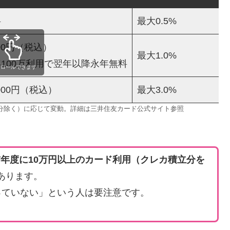
料
最大0.5%
500円（税込）
最大1.0%
100万利用で翌年以降永年無料
クロールできます
,000円（税込）
最大3.0%
分除く）に応じて変動。詳細は三井住友カード公式サイト参照
前年度に10万円以上のカード利用（クレカ積立分を
あります。
っていない」という人は要注意です。