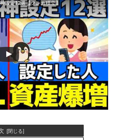
き神設定12選【クレカ積立】
次