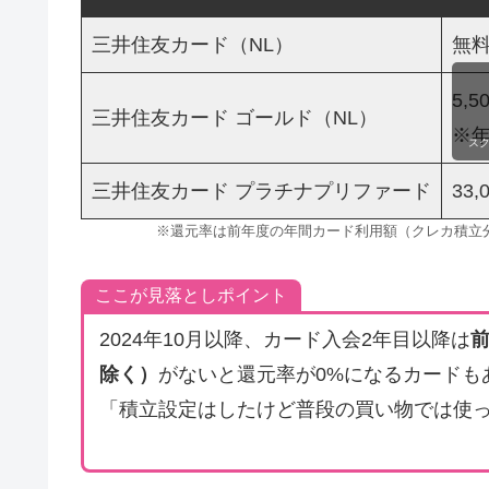
三井住友カード（NL）
無
5,
三井住友カード ゴールド（NL）
※年
ス
三井住友カード プラチナプリファード
33
※還元率は前年度の年間カード利用額（クレカ積立
ここが見落としポイント
2024年10月以降、カード入会2年目以降は
除く）
がないと還元率が0%になるカードも
「積立設定はしたけど普段の買い物では使