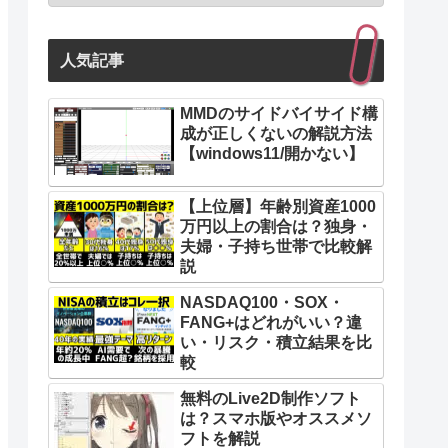
人気記事
MMDのサイドバイサイド構
成が正しくないの解説方法
【windows11/開かない】
【上位層】年齢別資産1000
万円以上の割合は？独身・
夫婦・子持ち世帯で比較解
説
NASDAQ100・SOX・
FANG+はどれがいい？違
い・リスク・積立結果を比
較
無料のLive2D制作ソフト
は？スマホ版やオススメソ
フトを解説