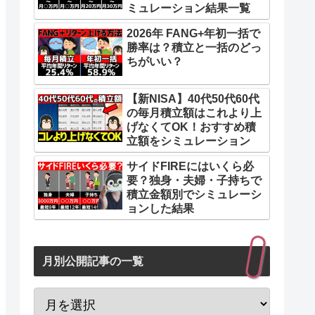
まとめ：今日やるべきSBI証券設定チ
ミュレーション結果一覧
ェックリスト
2026年 FANG+年初一括で
勝率は？積立と一括のどっ
ちがいい？
【新NISA】40代50代60代
の毎月積立額はこれより上
げなくてOK！おすすめ積
立額をシミュレーション
サイドFIREにはいくら必
要？独身・夫婦・子持ちで
積立金額別でシミュレーシ
ョンした結果
月別公開記事の一覧