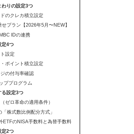
まわりの設定3つ
ードのクレカ積立設定
上乗せプラン【2026年5月〜NEW】
SMBC IDの連携
定4つ
ント設定
資・ポイント積立設定
ージの付与率確認
アッププログラム
する設定3つ
定（ゼロ革命の適用条件）
金の「株式数比例配分方式」
外ETFのNISA手数料と為替手数料
定2つ