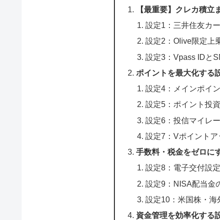
【最重要】クレカ積立
設定1：三井住友カ
設定2：Olive限定
設定3：Vpass IDと
ポイントを最大化する設
設定4：メインポイ
設定5：ポイント投
設定6：投信マイレ
設定7：Vポイント
手数料・税金をゼロに
設定8：電子交付設
設定9：NISA配当
設定10：米国株・海
資金管理を効率化する設