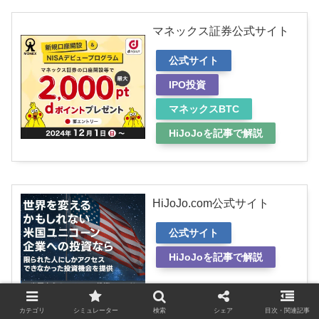
マネックス証券公式サイト
公式サイト
IPO投資
マネックスBTC
HiJoJoを記事で解説
HiJoJo.com公式サイト
公式サイト
HiJoJoを記事で解説
カテゴリ
シミュレーター
検索
シェア
目次・関連記事