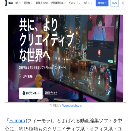
引用元：
Wondershare
「
Filmora
(フィーモラ)」とよばれる動画編集ソフトを中
心に、約15種類ものクリエイティブ系・オフィス系・ユ