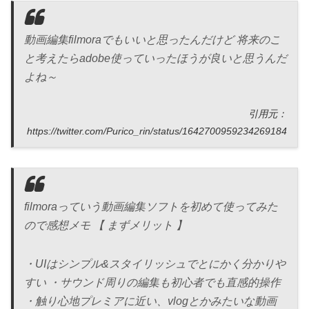
動画編集filmoraでもいいと思ったんだけど 将来のこ
と考えたらadobe使っていったほうが良いと思うんだ
よね～
引用元：
https://twitter.com/Purico_rin/status/1642700959234269184
filmoraっていう動画編集ソフトを初めて使ってみた
ので感想メモ 【 まずメリット 】
・UIはシンプル&スタイリッシュでとにかく分かりや
すい ・サウンド周りの編集も初心者でも直感的操作
・触り心地プレミアに近い、vlogとかみたいな動画