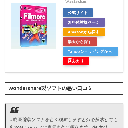
Wondershare
公式サイト
無料体験版ページ
Amazonから探す
楽天から探す
Yahooショッピングから
探す
メルカリ
Wondershare製ソフトの悪い口コミ
#動画編集ソフトを色々検索しますと何を検索しても
filmoraがトップに表示されて困ります。davinci