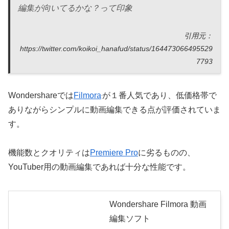
編集が向いてるかな？って印象
引用元：
https://twitter.com/koikoi_hanafud/status/164473066495529
7793
Wondershareでは
Filmora
が１番人気であり、低価格帯で
ありながらシンプルに動画編集できる点が評価されていま
す。
機能数とクオリティは
Premiere Pro
に劣るものの、
YouTuber用の動画編集であれば十分な性能です。
Wondershare Filmora 動画
編集ソフト