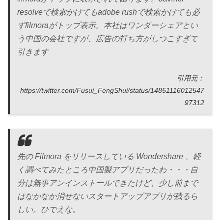
resolveで検索かけてもadobe rushで検索かけても必
ずfilmoraがトップ表示。本社はワンダーシェアとい
う中国の会社ですが、広告の打ち方がしつこすぎて
引きます
引用元：
https://twitter.com/Fusui_FengShui/status/14851116012547
97312
先の Filmora をリリースしている Wondershare 、軽
く調べてみたところ中国製アプリだったわ・・・自
分は無事アンインストールできたけど、少し前まで
はなかなか消せないスタートアップアプリが残るら
しい。ひでえな。