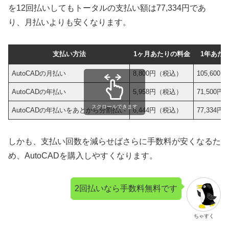
を12回払いしてもトータルの支払い額は77,334円であ
り、月払いよりも安くなります。
支払い方法
1ヶ月あたりの料金
1年あた
AutoCADの月払い
8,800円（税込）
105,60
AutoCADの年払い
5,958円（税込）
71,500
スクロールできます
AutoCADの年払いをあとから分割払い
6,444円（税込）
77,334
しかも、支払い回数を減らせばさらに手数料が安くなるた
め、AutoCADを購入しやすくなります。
2回払いなら手数料無料です
ちゃすく