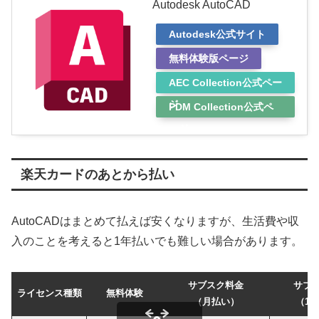
Autodesk AutoCAD
Autodesk公式サイト
無料体験版ページ
AEC Collection公式ペー
ジ
PDM Collection公式ペ
ージ
楽天カードのあとから払い
AutoCADはまとめて払えば安くなりますが、生活費や収
入のことを考えると1年払いでも難しい場合があります。
サブスク料金
サブ
ライセンス種類
無料体験
（月払い）
（1