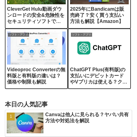
CleverGet Hulu動画ダウ
2025年にBandicamは販
ンロードの安全&危険性を
売終了？安く買う支払い
セキュリティソフトでレ
方法も解説【Amazon】
ビュー解説
ソフト・アプリ
ソフト・アプリ
Videoproc Converterの無
ChatGPT Plus(有料版)の
料版と有料版の違いは？
支払いにデビットカード
価格や制限も解説
やVプリカは使える？クレ
ジット以外を解説
本日の人気記事
Canvaは他人に見られる？ヤバい共有
方法や対処法を解説