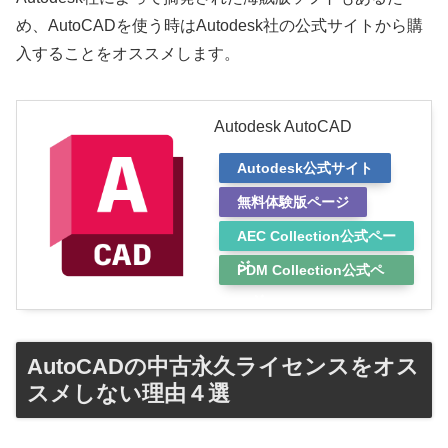
め、AutoCADを使う時はAutodesk社の公式サイトから購
入することをオススメします。
Autodesk AutoCAD
Autodesk公式サイト
無料体験版ページ
AEC Collection公式ペー
ジ
PDM Collection公式ペ
ージ
AutoCADの中古永久ライセンスをオス
スメしない理由４選