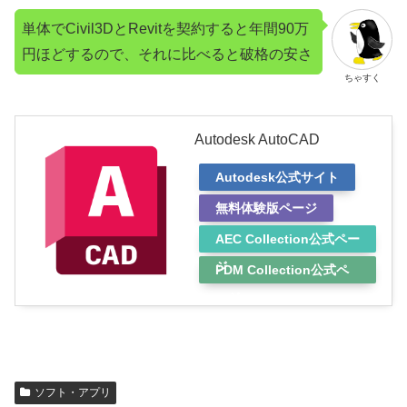
単体でCivil3DとRevitを契約すると年間90万
円ほどするので、それに比べると破格の安さ
ちゃすく
Autodesk AutoCAD
Autodesk公式サイト
無料体験版ページ
AEC Collection公式ペー
ジ
PDM Collection公式ペ
ージ
ソフト・アプリ