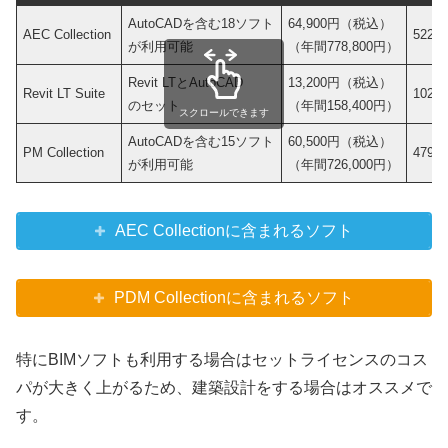
AutoCADを含む18ソフト
64,900円（税込）
AEC Collection
522
が利用可能
（年間778,800円）
Revit LTとAutoCAD
13,200円（税込）
Revit LT Suite
102
のセット
（年間158,400円）
スクロールできます
AutoCADを含む15ソフト
60,500円（税込）
PM Collection
479
が利用可能
（年間726,000円）
AEC Collectionに含まれるソフト
PDM Collectionに含まれるソフト
特にBIMソフトも利用する場合はセットライセンスのコス
パが大きく上がるため、建築設計をする場合はオススメで
す。