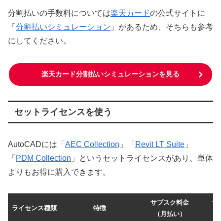
分割払いの手数料については
楽天カード
の公式サイトに
「
分割払いシミュレーション
」があるため、そちらも参考
にしてください。
楽天カード分割払いシミュレーションを見る
セットライセンスを使う
AutoCADには「
AEC Collection
」「
Revit LT Suite
」
「
PDM Collection
」というセットライセンスがあり、単体
よりもお得に購入できます。
サブスク料金
サ
ライセンス種類
特徴
（月払い）
（