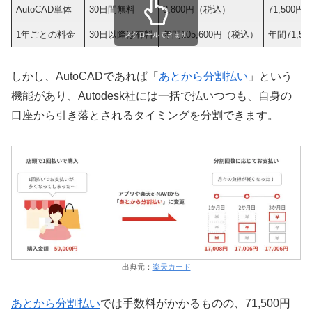
AutoCAD単体
30日間無料
8,800円（税込）
71,500
1年ごとの料金
30日以降は有料
年間105,600円（税込）
年間71,5
スクロールできます
しかし、AutoCADであれば「
あとから分割払い
」という
機能があり、Autodesk社には一括で払いつつも、自身の
口座から引き落とされるタイミングを分割できます。
出典元：
楽天カード
あとから分割払い
では手数料がかかるものの、71,500円