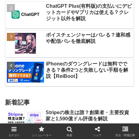
ChatGPT Plus(有料版)の支払いにデビ
ットカードやVプリカは使える？クレ
ジット以外を解説
ボイスチェンジャーはバレる？違和感
や配信バレを徹底解説
iPhoneのダウングレードは無料でで
きる？条件2つと失敗しない手順を解
説【ReiBoot】
新着記事
Stripeの株主は誰？創業者・主要投資
家と1,590億ドル評価を解説
カテゴリ
シミュレーター
検索
シェア
目次・関連記事