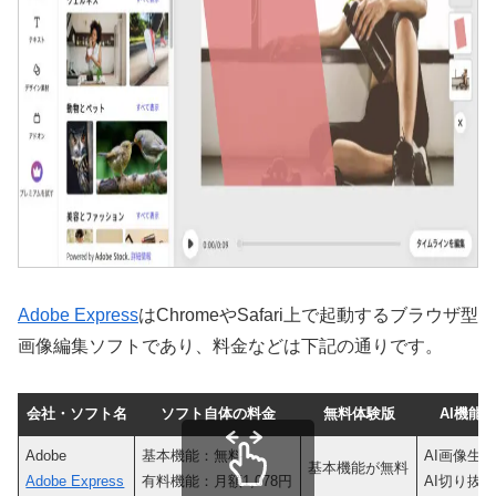
Adobe Express
はChromeやSafari上で起動するブラウザ型
画像編集ソフトであり、料金などは下記の通りです。
会社・ソフト名
ソフト自体の料金
無料体験版
AI機能
Adobe
基本機能：無料
AI画像生
基本機能が無料
Adobe Express
有料機能：月額1,078円
AI切り抜