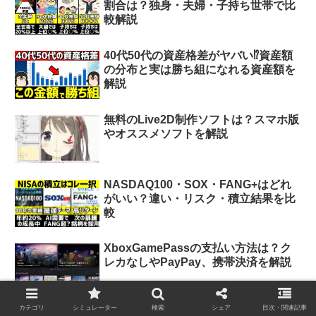
割合は？独身・夫婦・子持ち世帯で比
較解説
40代50代の資産格差がヤバい⁉︎資産額
の分布と実は勝ち組になれる資産額を
解説
無料のLive2D制作ソフトは？スマホ版
やオススメソフトを解説
NASDAQ100・SOX・FANG+はどれ
がいい？違い・リスク・積立結果を比
較
XboxGamePassの支払い方法は？ク
レカなしやPayPay、携帯決済を解説
カテゴリ
シミュレーター
検索
シェア
目次・関連記事