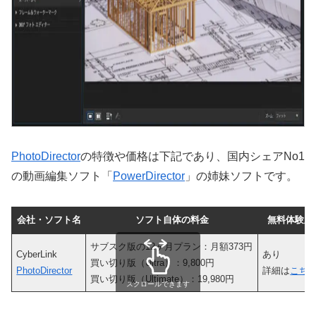
PhotoDirector
の特徴や価格は下記であり、国内シェアNo1
の動画編集ソフト「
PowerDirector
」の姉妹ソフトです。
会社・ソフト名
ソフト自体の料金
無料体験版
サブスク版の12ヶ月プラン：月額373円
CyberLink
あり
買い切り版（Ultra）：9,800円
PhotoDirector
詳細は
こち
買い切り版（Ultimate）：19,980円
スクロールできます