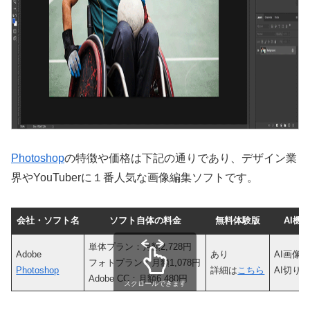
Photoshop
の特徴や価格は下記の通りであり、デザイン業
界やYouTuberに１番人気な画像編集ソフトです。
会社・ソフト名
ソフト自体の料金
無料体験版
AI機
単体プラン：月額2,728円
Adobe
あり
AI画像
フォトプラン：月額1,078円
Photoshop
詳細は
こちら
AI切り
Adobe CC：月額6,480円
スクロールできます