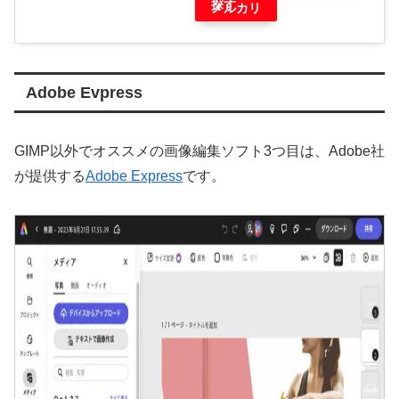
探す
メルカリ
Adobe Evpress
GIMP以外でオススメの画像編集ソフト3つ目は、Adobe社
が提供する
Adobe Express
です。