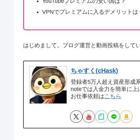
YouTubeプレミアムの安い国は？
VPNでプレミアムに入るデメリットは
はじめまして。ブログ運営と動画投稿をして
ちゃすく(cHask)
登録者5万人超え資産形成系Y
noteでは入金力を簡単に上
お仕事依頼は
こちら