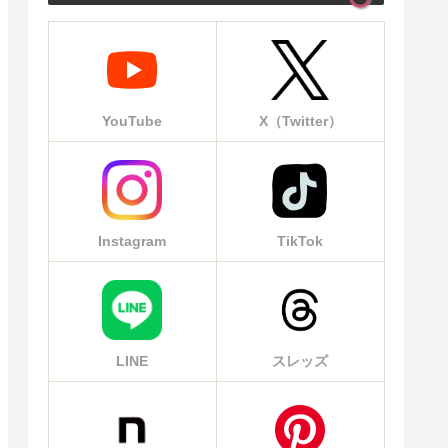
YouTube
X（Twitter）
Instagram
TikTok
LINE
スレッズ