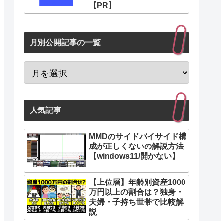
【PR】
月別公開記事の一覧
人気記事
MMDのサイドバイサイド構
成が正しくないの解説方法
【windows11/開かない】
【上位層】年齢別資産1000
万円以上の割合は？独身・
夫婦・子持ち世帯で比較解
説