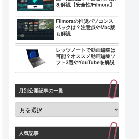
を解説【安全性/Filmora】
Filmoraの推奨パソコンス
ペックは？注意点やMac版
も解説
レッツノートで動画編集は
可能？オススメ動画編集ソ
フト3選やYouTubeを解説
月別公開記事の一覧
人気記事