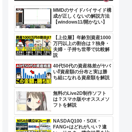
MMDのサイドバイサイド構
成が正しくないの解説方法
【windows11/開かない】
【上位層】年齢別資産1000
万円以上の割合は？独身・
夫婦・子持ち世帯で比較解
説
40代50代の資産格差がヤバ
い⁉︎資産額の分布と実は勝
ち組になれる資産額を解説
無料のLive2D制作ソフト
は？スマホ版やオススメソ
フトを解説
NASDAQ100・SOX・
FANG+はどれがいい？違