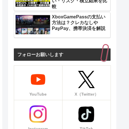
い・リスク・積立結果を比
較
XboxGamePassの支払い
方法は？クレカなしや
PayPay、携帯決済を解説
フォローお願いします
YouTube
X（Twitter）
Instagram
TikTok