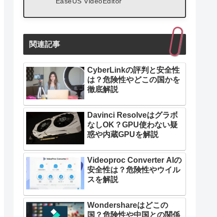
EaseUS VideoEditor
関連記事
CyberLinkの評判と安全性
は？危険性やどこの国かを
徹底解説
Davinci Resolveはグラボ
なしOK？GPU使わない疑
惑や内蔵GPUを解説
Videoproc Converter AIの
安全性は？危険性やウイル
スを解説
Wondershareはどこの
国？危険性や中国との関係