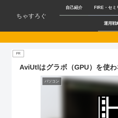
自己紹介
FIRE・セ
ちゃすろぐ
運用戦
PR
AviUtlはグラボ（GPU）を
パソコン