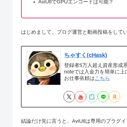
AviUtlでGPUエンコードは可能？
はじめまして。ブログ運営と動画投稿をして
ちゃすく(cHask)
登録者5万人超え資産形成系Y
noteでは入金力を簡単に上
お仕事依頼は
こちら
結論だけ先に言うと、AviUtlは専用のプラ