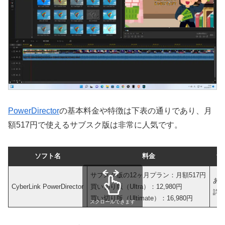
PowerDirector
の基本料金や特徴は下表の通りであり、月
額517円で使えるサブスク版は非常に人気です。
ソフト名
料金
無
サブスク版の12ヶ月プラン：月額517円
あ
CyberLink PowerDirector
買い切り版（Ultra）：12,980円
詳
買い切り版（Ultimate）：16,980円
スクロールできます