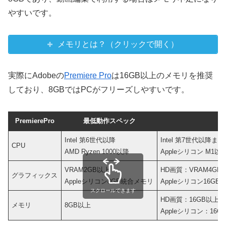
やすいです。
メモリとは？（クリックで開く）
実際にAdobeの
Premiere Pro
は16GB以上のメモリを推奨
しており、8GBではPCがフリーズしやすいです。
PremierePro
最低動作スペック
推
Intel 第6世代以降
Intel 第7世代以降また
CPU
AMD Ryzen 1000以降
Appleシリコン M1以
VRAM2GB以上
HD画質：VRAM4GB
グラフィックス
Appleシリコン8GB統合メモリ
Appleシリコン16G
スクロールできます
HD画質：16GB以上、
メモリ
8GB以上
Appleシリコン：16