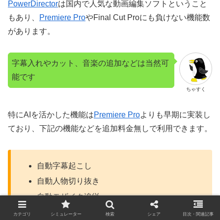
PowerDirector
は国内で人気な動画編集ソフトということ
もあり、
Premiere Pro
やFinal Cut Proにも負けない機能数
があります。
字幕入れやカット、音楽の追加などは当然可
能です
ちゃすく
特にAIを活かした機能は
Premiere Pro
よりも早期に実装し
ており、下記の機能などを追加料金無しで利用できます。
自動字幕起こし
自動人物切り抜き
自動モザイク追従
自動音量調整
カテゴリ
シミュレーター
検索
シェア
目次・関連記事