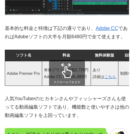
基本的な料金と特徴は下記の通りであり、
Adobe CC
であ
ればAdobeソフトの大半を月額6480円で全て使えます。
ソフト名
料金
無料体験版
自動
単体プラン：月額2,728円
あり
Adobe Premier Pro
制限な
Adobe CC：月額6,480円
詳細は
こちら
スクロールできます
人気YouTuberのヒカキンさんやフィッシャーズさんも使
ってる動画編集ソフトであり、機能数と使いやすさは他の
動画編集ソフトを上回っています。