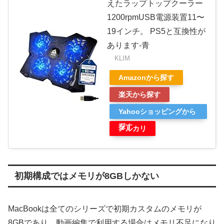
えたラップトップクーラー
1200rpmUSB電源装置11〜
19インチ。 PS5と互換性が
あります-青
KLIM
Amazonから探す
楽天から探す
Yahooショッピングから
探す
メルカリ
初期構成ではメモリが8GBしかない
MacBookは全てのシリーズで初期カスタムのメモリが
8GBであり、動画編集で利用する場合はメモリ不足になり