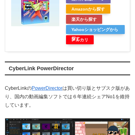
Amazonから探す
楽天から探す
Yahooショッピングから
探す
メルカリ
CyberLink PowerDirector
CyberLinkの
PowerDirector
は買い切り版とサブスク版があ
り、国内の動画編集ソフトでは６年連続シェアNo1を維持
しています。