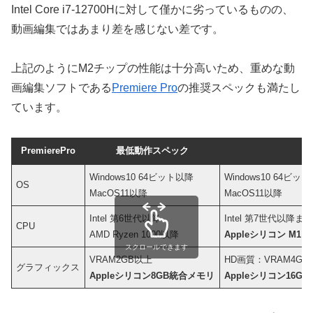
Intel Core i7-12700Hに対して僅かに劣っているものの、
動画編集ではあまり差を感じない差です。
上記のようにM2チップの性能は十分高いため、重めな動
画編集ソフトである
Premiere Pro
の推奨スペックも満たし
ています。
PremierePro
最低動作スペック
推
Windows10 64ビット以降
Windows10 64ビッ
OS
MacOS11以降
MacOS11以降
Intel 第6世代以降
Intel 第7世代以降また
CPU
AMD Ryzen 1000以降
Appleシリコン M1以
スクロールできます
VRAM2GB以上
HD画質：VRAM4GB
グラフィックス
Appleシリコン8GB統合メモリ
Appleシリコン16G