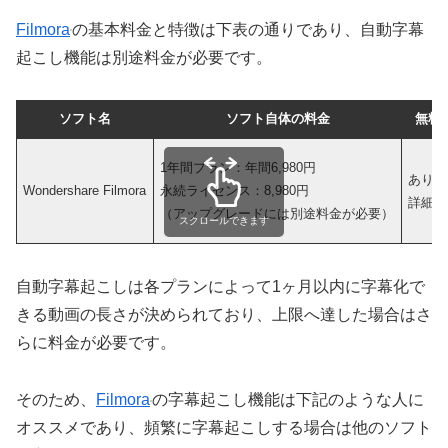
Filmora
の基本料金と特徴は下表の通りであり、自動字幕
起こし機能は別途料金が必要です。
ソフト名
ソフト自体の料金
無料
1年間プラン：年間6,980円
あり
Wondershare Filmora
永続ライセンス：8,980円
詳細は
（アップグレードには別途料金が必要）
スクロールできます
自動字幕起こしは各プランによって1ヶ月以内に字幕化で
きる動画の長さが決められており、上限へ達した場合はさ
らに料金が必要です。
そのため、
Filmora
の字幕起こし機能は下記のような人に
オススメであり、頻繁に字幕起こしする場合は他のソフト