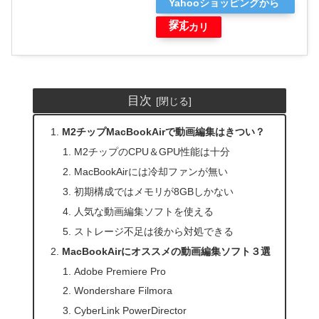
Yahooショッピングから
探す
メルカリ
目次
M2チップMacBookAirで動画編集はきつい？
M2チップのCPU＆GPU性能は十分
MacBookAirには冷却ファンが無い
初期構成ではメモリが8GBしかない
人気な動画編集ソフトを使える
ストレージ不足は後から対処できる
MacBookAirにオススメの動画編集ソフト３選
Adobe Premiere Pro
Wondershare Filmora
CyberLink PowerDirector