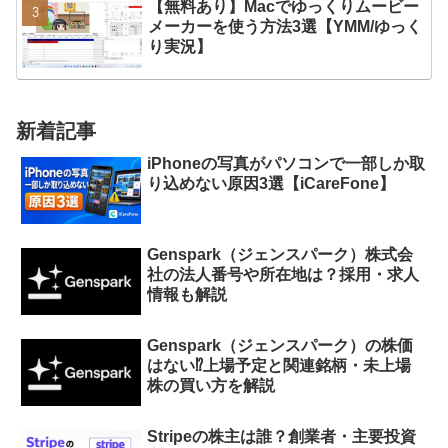
【無料あり】Macでゆっくりムービー
メーカーを使う方法3選【YMM/ゆっく
り実況】
新着記事
iPhoneの写真がパソコンで一部しか取
り込めない原因3選【iCareFone】
Genspark（ジェンスパーク）株式会
社の法人番号や所在地は？採用・求人
情報も解説
Genspark（ジェンスパーク）の株価
はない⁉︎上場予定と関連銘柄・未上場
株の買い方を解説
Stripeの株主は誰？創業者・主要投資