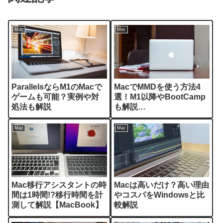
Mac
Mac
ParallelsならM1のMacで
MacでMMDを使う方法4
ゲームも可能？実例や対
選！M1以降やBootCamp
処法も解説
も解説
【MikuMikuDance】
Mac
Mac
Mac移行アシスタントの時
Macは高いだけ？高い理由
間は1時間!?移行時間を計
やコスパをWindowsと比
測して解説【MacBook】
較解説