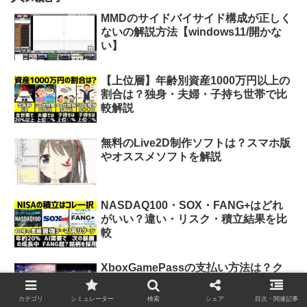
MMDのサイドバイサイド構成が正しく
ないの解説方法【windows11/開かな
い】
【上位層】年齢別資産1000万円以上の
割合は？独身・夫婦・子持ち世帯で比
較解説
無料のLive2D制作ソフトは？スマホ版
やオススメソフトを解説
NASDAQ100・SOX・FANG+はどれ
がいい？違い・リスク・積立結果を比
較
XboxGamePassの支払い方法は？ク
レカなしやPayPay、携帯決済を解説
カテゴリ
シミュレーター
検索
シェア
目次・関連記事