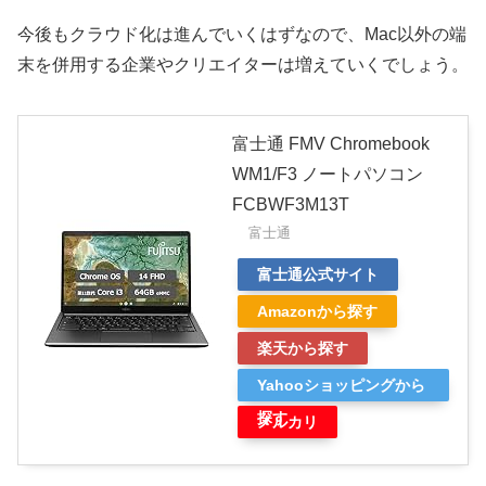
今後もクラウド化は進んでいくはずなので、Mac以外の端
末を併用する企業やクリエイターは増えていくでしょう。
富士通 FMV Chromebook
WM1/F3 ノートパソコン
FCBWF3M13T
富士通
富士通公式サイト
Amazonから探す
楽天から探す
Yahooショッピングから
探す
メルカリ