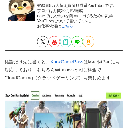
登録者5万人超え資産形成系YouTuberです。
ブログは月間20万PV達成！
noteでは入金力を簡単に上げるための副業
YouTubeについて書いてます。
お仕事依頼は
こちら
結論だけ先に書くと、
XboxGamePass
はMacやiPadにも
対応しており、もちろんWindowsと同じ料金で
CloudGaming（クラウドゲーミング）も楽しめます。