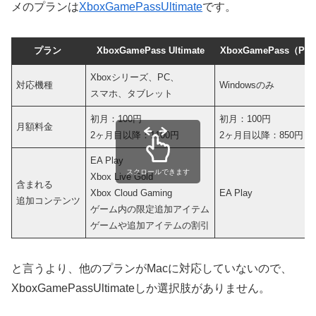
メのプランは
XboxGamePassUltimate
です。
プラン
XboxGamePass Ultimate
XboxGamePass（P
Xboxシリーズ、PC、
対応機種
Windowsのみ
スマホ、タブレット
初月：100円
初月：100円
月額料金
2ヶ月目以降：1100円
2ヶ月目以降：850円
EA Play
スクロールできます
Xbox Live Gold
含まれる
Xbox Cloud Gaming
EA Play
追加コンテンツ
ゲーム内の限定追加アイテム
ゲームや追加アイテムの割引
と言うより、他のプランがMacに対応していないので、
XboxGamePassUltimateしか選択肢がありません。