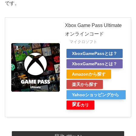
です。
Xbox Game Pass Ultimate
オンラインコード
マイクロソフト
XboxGamePassとは？
XboxGamePassとは？
Amazonから探す
楽天から探す
Yahooショッピングから
探す
メルカリ