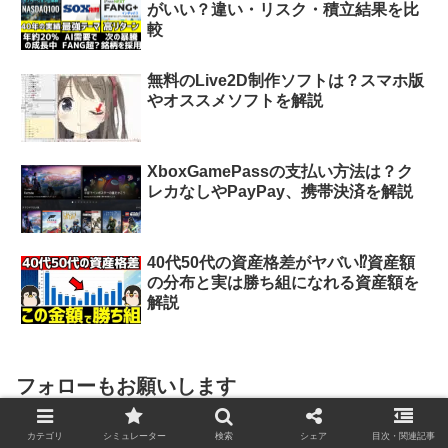
がいい？違い・リスク・積立結果を比
較
無料のLive2D制作ソフトは？スマホ版
やオススメソフトを解説
XboxGamePassの支払い方法は？ク
レカなしやPayPay、携帯決済を解説
40代50代の資産格差がヤバい⁉︎資産額
の分布と実は勝ち組になれる資産額を
解説
フォローもお願いします
カテゴリ
シミュレーター
検索
シェア
目次・関連記事