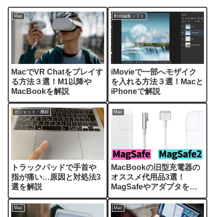
Mac
動画編集ソフト
MacでVR Chatをプレイす
iMovieで一部へモザイク
る方法３選！M1以降や
を入れる方法３選！Macと
MacBookを解説
iPhoneで解説
ガジェット・機材
Mac
トラックパッドで手首や
MacBookの旧型充電器の
指が痛い…原因と対処法3
オススメ代用品3選！
選を解説
MagSafeやアダプタを解
説
Mac
Mac