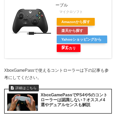
ーブル
マイクロソフト
Amazonから探す
楽天から探す
Yahooショッピングから
探す
メルカリ
XboxGamePassで使えるコントローラーは下の記事も参
考にしてください。
XboxGamePassでPS4や5のコント
ローラーは認識しない？オススメ4
選やデュアルセンスも解説