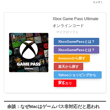
ちゃすく
Xbox Game Pass Ultimate
オンラインコード
マイクロソフト
XboxGamePassとは？
XboxGamePassとは？
Amazonから探す
楽天から探す
Yahooショッピングから
探す
メルカリ
余談：なぜMacはゲームパス非対応だと思われ