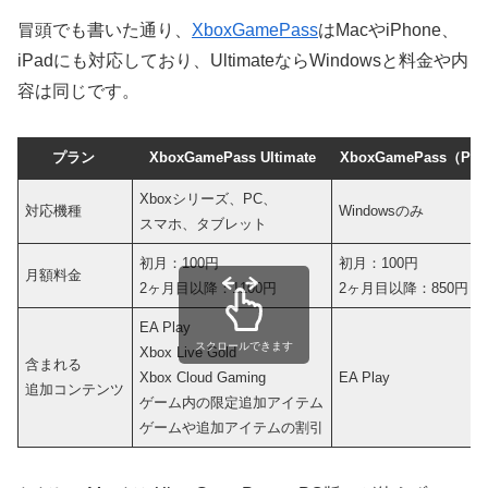
冒頭でも書いた通り、
XboxGamePass
はMacやiPhone、
iPadにも対応しており、UltimateならWindowsと料金や内
容は同じです。
プラン
XboxGamePass Ultimate
XboxGamePass（P
Xboxシリーズ、PC、
対応機種
Windowsのみ
スマホ、タブレット
初月：100円
初月：100円
月額料金
2ヶ月目以降：1100円
2ヶ月目以降：850円
EA Play
スクロールできます
Xbox Live Gold
含まれる
Xbox Cloud Gaming
EA Play
追加コンテンツ
ゲーム内の限定追加アイテム
ゲームや追加アイテムの割引