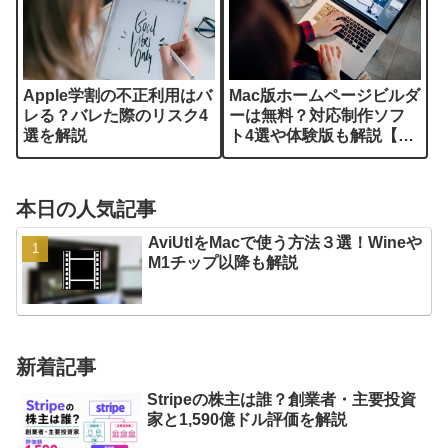
Apple学割の不正利用はバ
Mac版ホームページビルダ
レる？バレた際のリスク4
ーは無料？対応制作ソフ
選を解説
ト4選や体験版も解説【買
い切り】
本日の人気記事
AviUtlをMacで使う方法３選！Wineや
M1チップ以降も解説
新着記事
Stripeの株主は誰？創業者・主要投資
家と1,590億ドル評価を解説