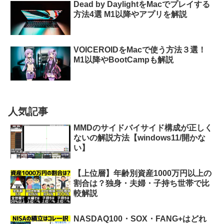
Dead by DaylightをMacでプレイする
方法4選 M1以降やアプリを解説
VOICEROIDをMacで使う方法３選！
M1以降やBootCampも解説
人気記事
MMDのサイドバイサイド構成が正しく
ないの解説方法【windows11/開かな
い】
【上位層】年齢別資産1000万円以上の
割合は？独身・夫婦・子持ち世帯で比
較解説
NASDAQ100・SOX・FANG+はどれ