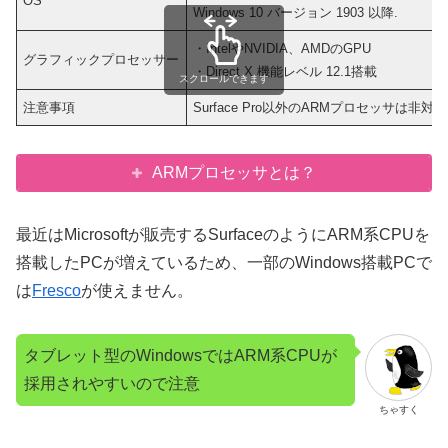
OS
Windows 10 バージョン 1903 以降.
・IntelやNVIDIA、AMDのGPU
グラフィックプロセッサー
・Direct X 機能レベル 12.1搭載
スクロールできます
注意事項
Surface Pro以外のARMプロセッサは非対応
ARMプロセッサとは？
最近はMicrosoftが販売するSurfaceのようにARM系CPUを
搭載したPCが増えているため、一部のWindows搭載PCで
は
Fresco
が使えません。
タブレット型のWindowsではARM系CPUが
採用されやすいので注意
ちゃすく