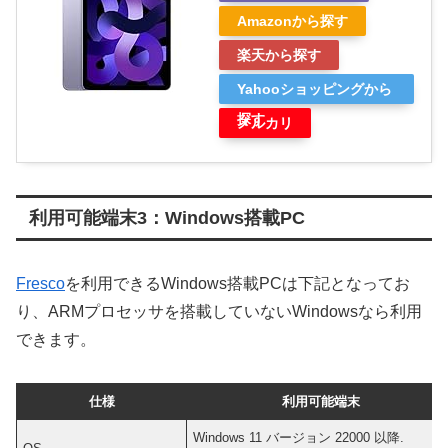
Amazonから探す
楽天から探す
Yahooショッピングから
探す
メルカリ
利用可能端末3：Windows搭載PC
Fresco
を利用できるWindows搭載PCは下記となってお
り、ARMプロセッサを搭載していないWindowsなら利用
できます。
仕様
利用可能端末
Windows 11 バージョン 22000 以降.