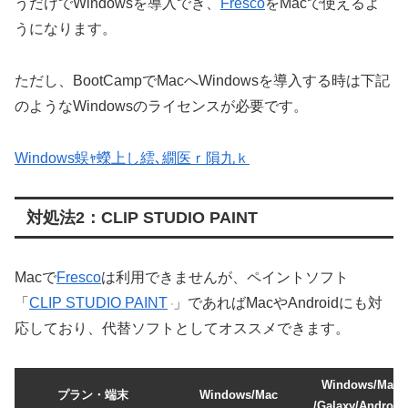
うだけでWindowsを導入でき、
Fresco
をMacで使えるよ
うになります。
ただし、BootCampでMacへWindowsを導入する時は下記
のようなWindowsのライセンスが必要です。
Windows蜈ｬ蠑上し繧､繝医ｒ隕九ｋ
対処法2：CLIP STUDIO PAINT
Macで
Fresco
は利用できませんが、ペイントソフト
「
CLIP STUDIO PAINT
」であればMacやAndroidにも対
応しており、代替ソフトとしてオススメできます。
Windows/Mac/i
プラン・端末
Windows/Mac
/Galaxy/Androi