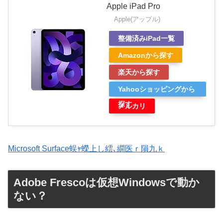
Apple iPad Pro
Apple(アップル)
整備済みiPad一覧
Amazonから探す
楽天から探す
Yahooショッピングから
探す
メルカリ
Microsoft Surface蜈ｬ蠑上し繧､繝医ｒ隕九ｋ
Adobe Frescoは仮想Windowsで動か
ない？