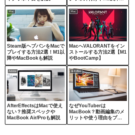
解説
Mac
Mac
Steam版ヘブバンをMacで
MacへVALORANTをイン
プレイする方法2選！M1以
ストールする方法2選【M1
降やMacBookも解説
やBootCamp】
Adobe
撮影機材
AfterEffectsはMacで使え
なぜYouTuberは
ない？推奨スペックや
MacBook？動画編集のメ
MacBook Air/Proも解説
リットや使う理由をプロ
が解説