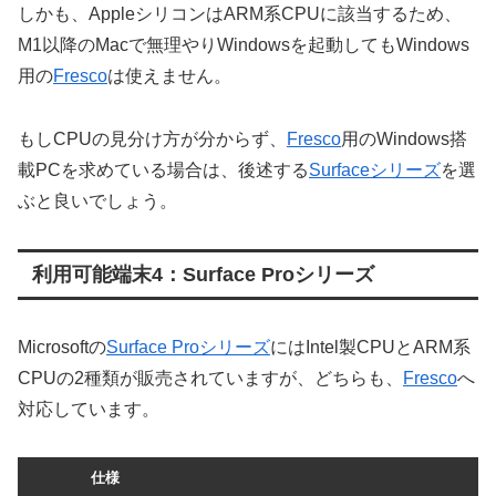
しかも、AppleシリコンはARM系CPUに該当するため、
M1以降のMacで無理やりWindowsを起動してもWindows
用の
Fresco
は使えません。
もしCPUの見分け方が分からず、
Fresco
用のWindows搭
載PCを求めている場合は、後述する
Surfaceシリーズ
を選
ぶと良いでしょう。
利用可能端末4：Surface Proシリーズ
Microsoftの
Surface Proシリーズ
にはIntel製CPUとARM系
CPUの2種類が販売されていますが、どちらも、
Fresco
へ
対応しています。
仕様