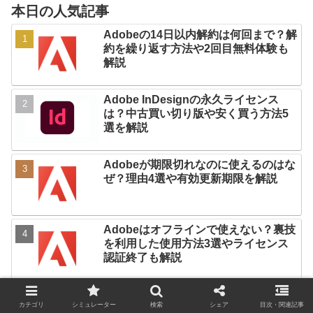
本日の人気記事
Adobeの14日以内解約は何回まで？解
約を繰り返す方法や2回目無料体験も
解説
Adobe InDesignの永久ライセンス
は？中古買い切り版や安く買う方法5
選を解説
Adobeが期限切れなのに使えるのはな
ぜ？理由4選や有効更新期限を解説
Adobeはオフラインで使えない？裏技
を利用した使用方法3選やライセンス
認証終了も解説
カテゴリ
シミュレーター
検索
シェア
目次・関連記事