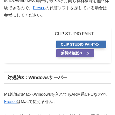
MacやWindowsの場合は最大3ヶ月間も有料機能を無料体
験できるので、
Fresco
の代替ソフトを探している場合は
参考にしてください。
CLIP STUDIO PAINT
CLIP STUDIO PAINT公
式サイト
無料体験版ページ
対処法3：Windowsサーバー
M1以降のMacへWindowsを入れてもARM系CPUなので、
Fresco
はMacで使えません。