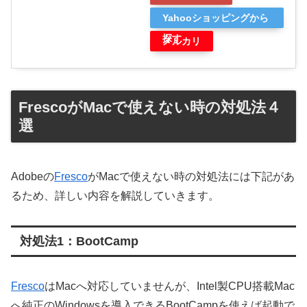
Yahooショッピングから
探す
メルカリ
FrescoがMacで使えない時の対処法４
選
Adobeの
Fresco
がMacで使えない時の対処法には下記があ
るため、詳しい内容を解説していきます。
対処法1：BootCamp
Fresco
はMacへ対応していませんが、Intel製CPU搭載Mac
へ純正のWindowsを導入できるBootCampを使えば起動で