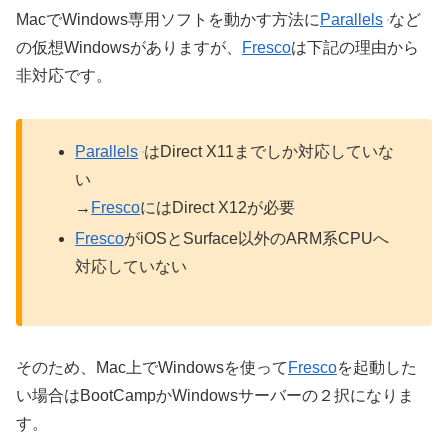
MacでWindows専用ソフトを動かす方法に
Parallels
など
の仮想Windowsがありますが、
Fresco
は下記の理由から
非対応です。
Parallels
はDirect X11までしか対応していな
い
→
Fresco
にはDirect X12が必要
Fresco
がiOSとSurface以外のARM系CPUへ
対応していない
そのため、Mac上でWindowsを使って
Fresco
を起動した
い場合はBootCampかWindowsサーバーの２択になりま
す。