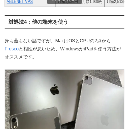
ABLENET VPS
月額1,936円
月額1,936円
月額2,513円
対処法4：他の端末を使う
身も蓋もない話ですが、MacはOSとCPUの2点から
Fresco
と相性が悪いため、WindowsかiPadを使う方法が
オススメです。