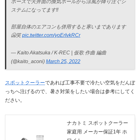
ホースで天井面の換気ホールから涼風が降り注ぐシ
ステムになってます‼︎
部屋自体のエアコンも併用すると寒いまであります
🥶笑
pic.twitter.com/yoErIvkRCr
— Kaito Akatsuka / K-REC | 仮歌 作曲 編曲
(@kaito_aconi)
March 25, 2022
スポットクーラー
であれば工事不要で冷たい空気をだんぼ
っちへ注げるので、暑さ対策をしたい場合は参考にしてく
ださい。
ナカトミ スポットクーラー
家庭用 メーカー保証1年 ホ