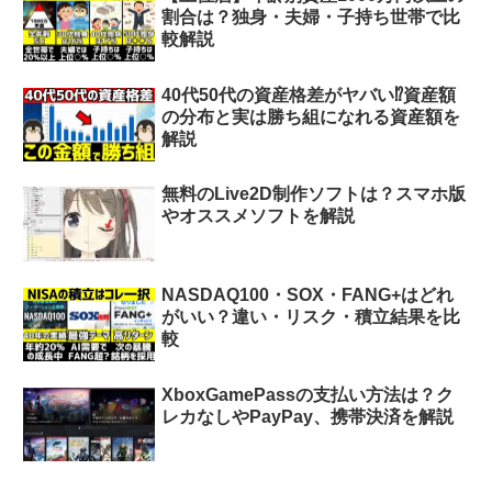
割合は？独身・夫婦・子持ち世帯で比
較解説
40代50代の資産格差がヤバい⁉︎資産額
の分布と実は勝ち組になれる資産額を
解説
無料のLive2D制作ソフトは？スマホ版
やオススメソフトを解説
NASDAQ100・SOX・FANG+はどれ
がいい？違い・リスク・積立結果を比
較
XboxGamePassの支払い方法は？ク
レカなしやPayPay、携帯決済を解説