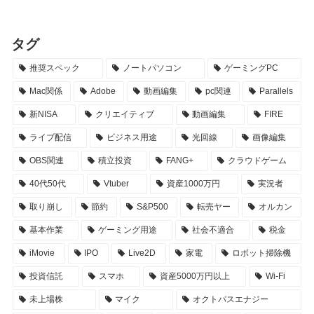
タグ
推奨スペック
ノートパソコン
ゲーミングPC
Mac関係
Adobe
動画編集
pc関連
Parallels
新NISA
クリエイティブ
動画編集
FIRE
ライブ配信
ビジネス用途
光回線
画像編集
OBS関連
積立投資
FANG+
クラウドゲーム
40代50代
Vtuber
資産1000万円
実況者
取り崩し
節約
S&P500
転売ヤー
オルカン
基本作業
ゲーミング用途
社会不適合
税金
iMovie
IPO
Live2D
家電
ロボット掃除機
投資信託
スマホ
資産5000万円以上
Wi-Fi
未上場株
マイク
オクトパスエナジー