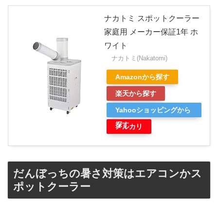
ナカトミ スポットクーラー
家庭用 メーカー保証1年 ホ
ワイト
ナカトミ(Nakatomi)
Amazonから探す
楽天から探す
Yahooショッピングから
探す
メルカリ
だんぼっちの暑さ対策はエアコンかス
ポットクーラー