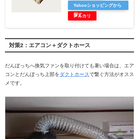
Yahooショッピングから
探す
メルカリ
対策2：エアコン＋ダクトホース
だんぼっちへ換気ファンを取り付けても暑い場合は、エア
コンとだんぼっち上部を
ダクトホース
で繋ぐ方法がオスス
メです。