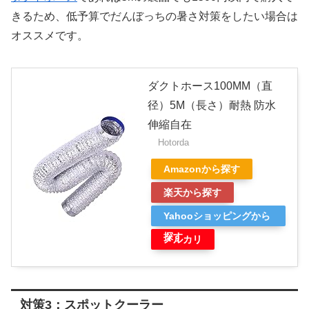
きるため、低予算でだんぼっちの暑さ対策をしたい場合は
オススメです。
ダクトホース100MM（直
径）5M（長さ）耐熱 防水
伸縮自在
Hotorda
Amazonから探す
楽天から探す
Yahooショッピングから
探す
メルカリ
対策3：スポットクーラー