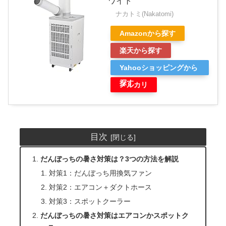
ワイト
ナカトミ(Nakatomi)
Amazonから探す
楽天から探す
Yahooショッピングから
探す
メルカリ
目次
だんぼっちの暑さ対策は？3つの方法を解説
対策1：だんぼっち用換気ファン
対策2：エアコン＋ダクトホース
対策3：スポットクーラー
だんぼっちの暑さ対策はエアコンかスポットク