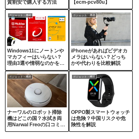
質割安で購入する方法
【ecm-pcv80u】
ガジェット・機材
ガジェット・機材
Windows11にノートンや
iPhoneがあればビデオカ
マカフィーはいらない？
メラはいらない？どっち
理由3選や情弱なのかを解
かや代わりを比較解説
説
ガジェット・機材
ガジェット・機材
ナーワルのロボット掃除
OPPO製スマートウォッチ
機はどこの国？水拭き両
は危険？中国リスクや危
用Narwal Freoの口コミや
険性を解説
レンタルをレビュー解説
【PR】