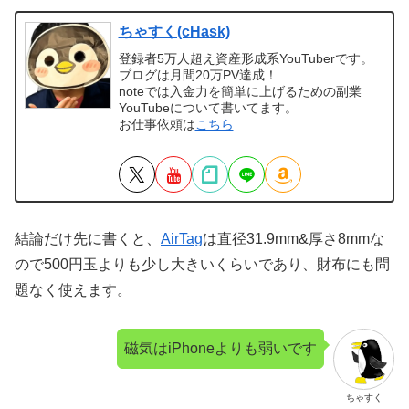
ちゃすく(cHask)
登録者5万人超え資産形成系YouTuberです。
ブログは月間20万PV達成！
noteでは入金力を簡単に上げるための副業
YouTubeについて書いてます。
お仕事依頼は
こちら
結論だけ先に書くと、
AirTag
は直径31.9mm&厚さ8mmな
ので500円玉よりも少し大きいくらいであり、財布にも問
題なく使えます。
磁気はiPhoneよりも弱いです
ちゃすく