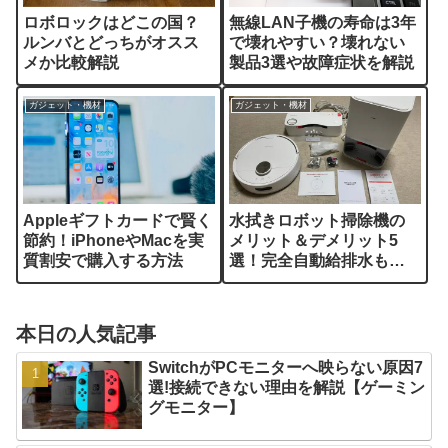
ロボロックはどこの国？
無線LAN子機の寿命は3年
ルンバとどっちがオスス
で壊れやすい？壊れない
メか比較解説
製品3選や故障症状を解説
ガジェット・機材
ガジェット・機材
Appleギフトカードで賢く
水拭きロボット掃除機の
節約！iPhoneやMacを実
メリット＆デメリット5
質割安で購入する方法
選！完全自動給排水も解
説【SwitchBot お掃除ロ
ボットS10】【PR】
本日の人気記事
SwitchがPCモニターへ映らない原因7
選!接続できない理由を解説【ゲーミン
グモニター】