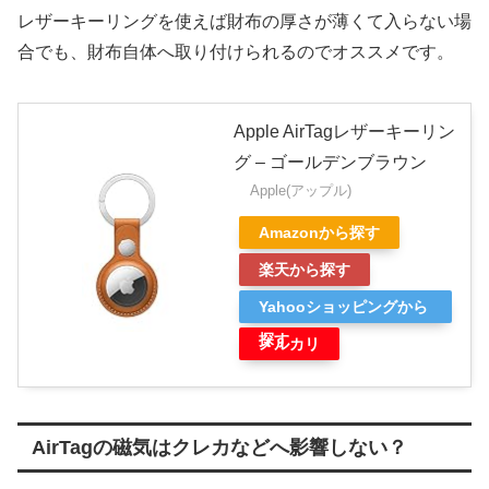
レザーキーリングを使えば財布の厚さが薄くて入らない場
合でも、財布自体へ取り付けられるのでオススメです。
Apple AirTagレザーキーリン
グ – ゴールデンブラウン
Apple(アップル)
Amazonから探す
楽天から探す
Yahooショッピングから
探す
メルカリ
AirTagの磁気はクレカなどへ影響しない？