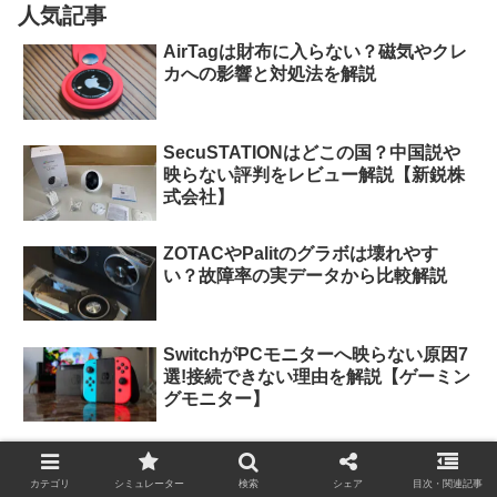
人気記事
AirTagは財布に入らない？磁気やクレ
カへの影響と対処法を解説
SecuSTATIONはどこの国？中国説や
映らない評判をレビュー解説【新鋭株
式会社】
ZOTACやPalitのグラボは壊れやす
い？故障率の実データから比較解説
SwitchがPCモニターへ映らない原因7
選!接続できない理由を解説【ゲーミン
グモニター】
OPPOは充電器がついてない？オスス
メ代用充電器3選や充電ケーブルを解
カテゴリ
シミュレーター
検索
シェア
目次・関連記事