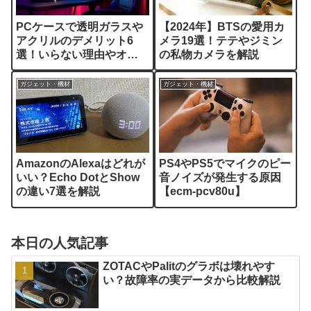
PCケースで透明ガラスや
【2024年】BTSの愛用カ
アクリルのデメリット6
メラ19選！テテやジミン
選！いらない理由やオス
の私物カメラを解説
スメ５選も解説
ガジェット・機材
ガジェット・機材
AmazonのAlexaはどれが
PS4やPS5でマイクのピー
いい？Echo DotとShow
音ノイズが発生する原因
の違い7選を解説
【ecm-pcv80u】
本日の人気記事
ZOTACやPalitのグラボは壊れやす
い？故障率の実データから比較解説