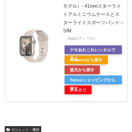
モデル）- 41mmスターライ
トアルミニウムケースとス
ターライトスポーツバンド –
S/M
Apple(アップル)
ゲオあれこれレンタルで
見る
Amazonから探す
楽天から探す
Yahooショッピングから
探す
メルカリ
ガジェット・機材