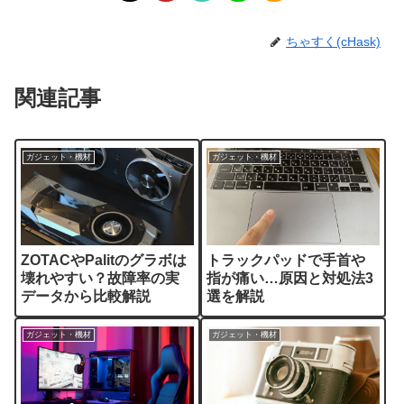
ちゃすく(cHask)
関連記事
ガジェット・機材
ガジェット・機材
ZOTACやPalitのグラボは
トラックパッドで手首や
壊れやすい？故障率の実
指が痛い…原因と対処法3
データから比較解説
選を解説
ガジェット・機材
ガジェット・機材