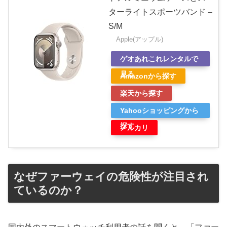
ターライトスポーツバンド –
S/M
Apple(アップル)
ゲオあれこれレンタルで
見る
Amazonから探す
楽天から探す
Yahooショッピングから
探す
メルカリ
なぜファーウェイの危険性が注目され
ているのか？