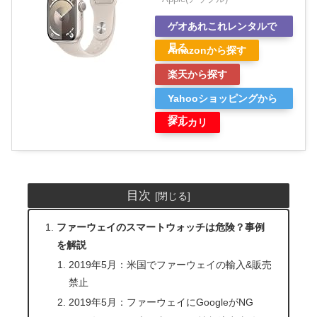
ゲオあれこれレンタルで
見る
Amazonから探す
楽天から探す
Yahooショッピングから
探す
メルカリ
目次
ファーウェイのスマートウォッチは危険？事例
を解説
2019年5月：米国でファーウェイの輸入&販売
禁止
2019年5月：ファーウェイにGoogleがNG