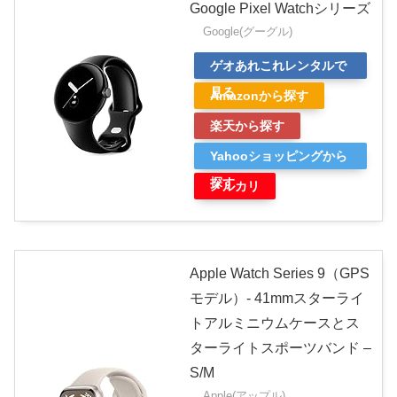
Google Pixel Watchシリーズ
Google(グーグル)
ゲオあれこれレンタルで
見る
Amazonから探す
楽天から探す
Yahooショッピングから
探す
メルカリ
Apple Watch Series 9（GPS
モデル）- 41mmスターライ
トアルミニウムケースとス
ターライトスポーツバンド –
S/M
Apple(アップル)