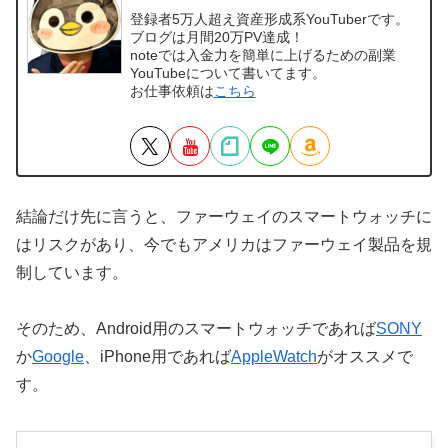
登録者5万人超え資産形成系YouTuberです。
ブログは月間20万PV達成！
noteでは入金力を簡単に上げるための副業
YouTubeについて書いてます。
お仕事依頼は
こちら
結論だけ先に言うと、ファーウェイのスマートウォッチに
はリスクがあり、今でもアメリカはファーウェイ製品を規
制しています。
そのため、Android用のスマートウォッチであれば
SONY
か
Google
、iPhone用であれば
AppleWatch
がオススメで
す。