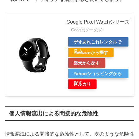
Google Pixel Watchシリーズ
Google(グーグル)
ゲオあれこれレンタルで
見る
Amazonから探す
楽天から探す
Yahooショッピングから
探す
メルカリ
個人情報流出による間接的な危険性
情報漏洩による間接的な危険性として、次のような危険性