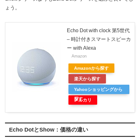
ょう。
Echo Dot with clock 第5世代
– 時計付きスマートスピーカ
ー with Alexa
Amazon
Amazonから探す
楽天から探す
Yahooショッピングから
探す
メルカリ
Echo DotとShow：価格の違い