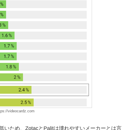
://videocardz.com
ため、ZotacとPalitは壊れやすいメーカーとは言