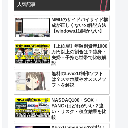
人気記事
MMDのサイドバイサイド構
成が正しくないの解説方法
【windows11/開かない】
【上位層】年齢別資産1000
万円以上の割合は？独身・
夫婦・子持ち世帯で比較解
説
無料のLive2D制作ソフト
は？スマホ版やオススメソ
フトを解説
NASDAQ100・SOX・
FANG+はどれがいい？違
い・リスク・積立結果を比
較
XboxGamePassの支払い