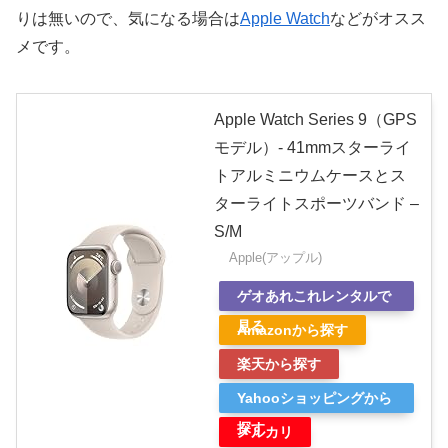
りは無いので、気になる場合は
Apple Watch
などがオスス
メです。
Apple Watch Series 9（GPS
モデル）- 41mmスターライ
トアルミニウムケースとス
ターライトスポーツバンド –
S/M
Apple(アップル)
ゲオあれこれレンタルで
見る
Amazonから探す
楽天から探す
Yahooショッピングから
探す
メルカリ