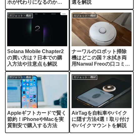
ホが代わりになるのか解
選を解説
説
ガジェット・機材
ガジェット・機材
Solana Mobile Chapter2
ナーワルのロボット掃除
の買い方は？日本での購
機はどこの国？水拭き両
入方法や注意点も解説
用Narwal Freoの口コミや
レンタルをレビュー解説
【PR】
ガジェット・機材
ガジェット・機材
Appleギフトカードで賢く
AirTagを自転車やバイク
節約！iPhoneやMacを実
に隠す方法4選！取り付け
質割安で購入する方法
やバイクマウントを解説