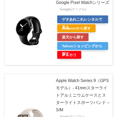
Google Pixel Watchシリーズ
Google(グーグル)
ゲオあれこれレンタルで
見る
Amazonから探す
楽天から探す
Yahooショッピングから
探す
メルカリ
Apple Watch Series 9（GPS
モデル）- 41mmスターライ
トアルミニウムケースとス
ターライトスポーツバンド –
S/M
Apple(アップル)