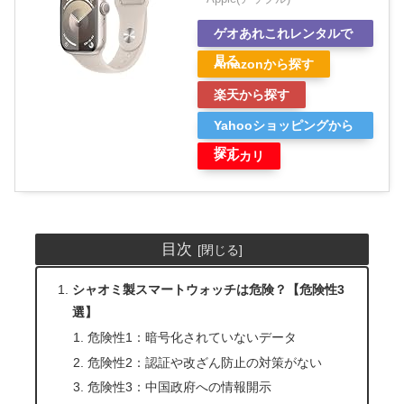
ゲオあれこれレンタルで
見る
Amazonから探す
楽天から探す
Yahooショッピングから
探す
メルカリ
目次
シャオミ製スマートウォッチは危険？【危険性3
選】
危険性1：暗号化されていないデータ
危険性2：認証や改ざん防止の対策がない
危険性3：中国政府への情報開示