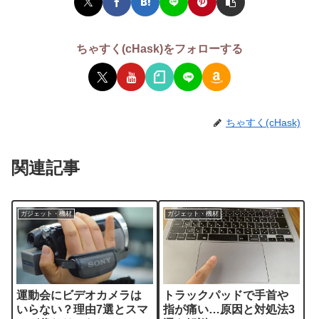
ちゃすく(cHask)をフォローする
ちゃすく(cHask)
関連記事
ガジェット・機材
ガジェット・機材
運動会にビデオカメラは
トラックパッドで手首や
いらない？理由7選とスマ
指が痛い…原因と対処法3