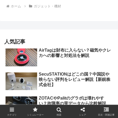
ホーム
ガジェット・機材
人気記事
AirTagは財布に入らない？磁気やクレ
カへの影響と対処法を解説
SecuSTATIONはどこの国？中国説や
映らない評判をレビュー解説【新鋭株
式会社】
ZOTACやPalitのグラボは壊れやす
い？故障率の実データから比較解説
カテゴリ
シミュレーター
検索
シェア
目次・関連記事