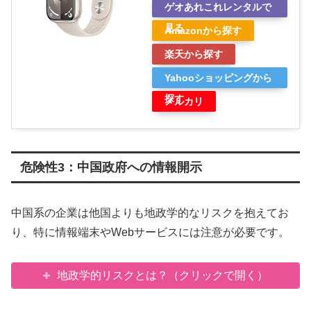
ゲオあれこれレンタルで
見る
Amazonから探す
楽天から探す
Yahooショッピングから
探す
メルカリ
危険性3：中国政府への情報開示
中国系の企業は他国よりも地政学的なリスクを抱えてお
り、特に情報端末やWebサービスには注意が必要です。
地政学的リスクとは？（クリックで開く）