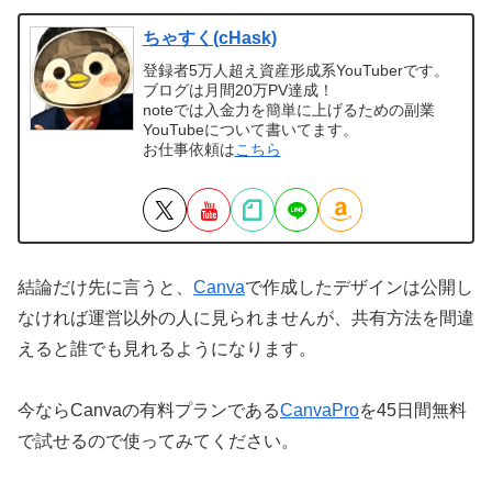
ちゃすく(cHask)
登録者5万人超え資産形成系YouTuberです。
ブログは月間20万PV達成！
noteでは入金力を簡単に上げるための副業
YouTubeについて書いてます。
お仕事依頼は
こちら
結論だけ先に言うと、
Canva
で作成したデザインは公開し
なければ運営以外の人に見られませんが、共有方法を間違
えると誰でも見れるようになります。
今ならCanvaの有料プランである
CanvaPro
を45日間無料
で試せるので使ってみてください。