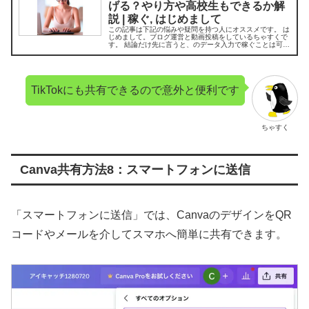
げる？やり方や高校生もできるか解
説 | 稼ぐ, はじめまして
この記事は下記の悩みや疑問を持つ人にオススメです。 は
じめまして。ブログ運営と動画投稿をしているちゃすくで
す。 結論だけ先に言うと、のデータ入力で稼ぐことは可能
ですが、1ヶ月に数十万円以稼ごうとすればかなりの仕事
量が必要
TikTokにも共有できるので意外と便利です
ちゃすく
Canva共有方法8：スマートフォンに送信
「スマートフォンに送信」では、CanvaのデザインをQR
コードやメールを介してスマホへ簡単に共有できます。