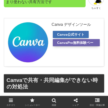
まり使わない共有方法です
ちゃすく
Canva デザインツール
Canva公式サイト
CanvaPro無料体験ペー
ジ
Canvaで共有・共同編集ができない時
の対処法
ここからはCanvaで共有・共同編集ができない時の対処法
カテゴリ
シミュレーター
検索
シェア
目次・関連記事