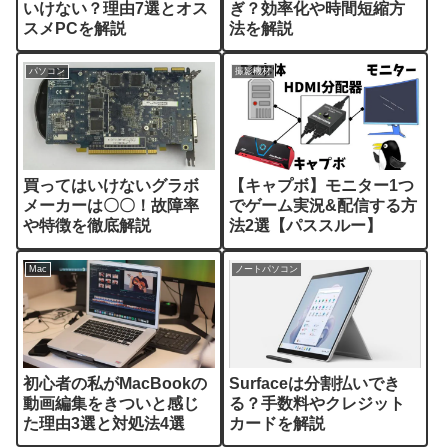
いけない？理由7選とオス
ぎ？効率化や時間短縮方
スメPCを解説
法を解説
パソコン
撮影機材
買ってはいけないグラボ
【キャプボ】モニター1つ
メーカーは〇〇！故障率
でゲーム実況&配信する方
や特徴を徹底解説
法2選【パススルー】
Mac
ノートパソコン
初心者の私がMacBookの
Surfaceは分割払いでき
動画編集をきついと感じ
る？手数料やクレジット
た理由3選と対処法4選
カードを解説