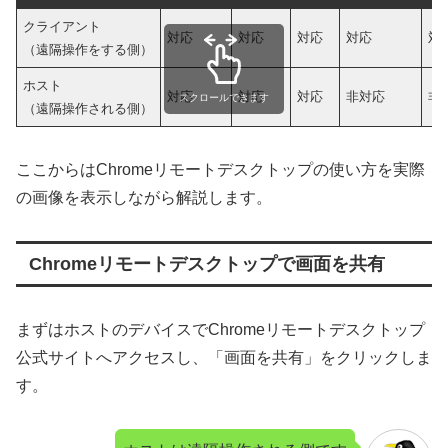
クライアント
対応
対応
対応
対応
対
（遠隔操作をする側）
ホスト
対応
対応
対応
非対応
非
スクロールできます
（遠隔操作される側）
ここからはChromeリモートデスクトップの使い方を実際
の画像を表示しながら解説します。
Chromeリモートデスクトップで画面を共有
まずはホストのデバイスでChromeリモートデスクトップ
公式サイトへアクセスし、「画面を共有」をクリックしま
す。