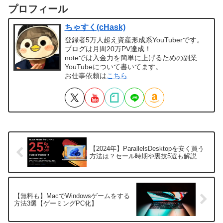
プロフィール
ちゃすく(cHask)
登録者5万人超え資産形成系YouTuberです。
ブログは月間20万PV達成！
noteでは入金力を簡単に上げるための副業
YouTubeについて書いてます。
お仕事依頼は
こちら
【2024年】ParallelsDesktopを安く買う
方法は？セール時期や裏技5選も解説
【無料も】MacでWindowsゲームをする
方法3選【ゲーミングPC化】