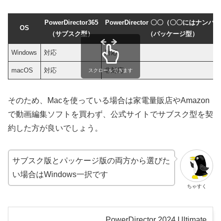
PowerDirector365
PowerDirector 〇〇（〇〇にはナンバ
OS
（
サブスク型
）
（パッケージ型）
Windows
対応
対応
macOS
対応
非対応
スクロールできます
そのため、Macを使っている場合は家電量販店やAmazon
で動画編集ソフトを買わず、公式サイトでサブスク型を契
約した方が良いでしょう。
サブスク版とパッケージ版の両方から選びた
い場合はWindows一択です
ちゃすく
PowerDirector 2024 Ultimate