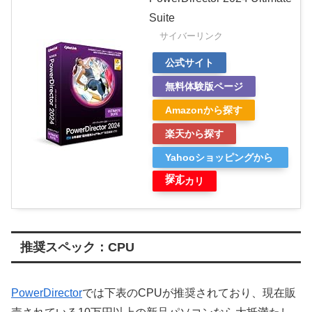
Suite
サイバーリンク
公式サイト
無料体験版ページ
Amazonから探す
楽天から探す
Yahooショッピングから
探す
メルカリ
推奨スペック：CPU
PowerDirector
では下表のCPUが推奨されており、現在販