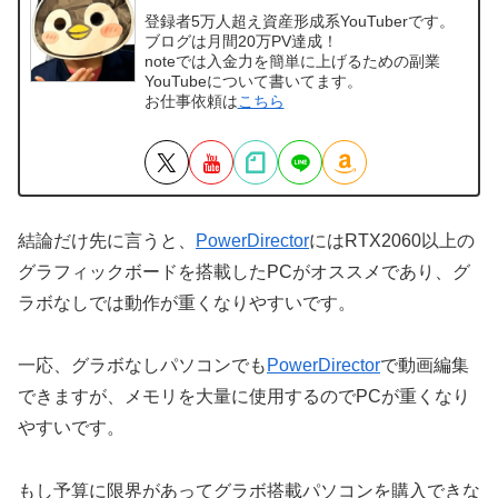
登録者5万人超え資産形成系YouTuberです。
ブログは月間20万PV達成！
noteでは入金力を簡単に上げるための副業
YouTubeについて書いてます。
お仕事依頼は
こちら
結論だけ先に言うと、
PowerDirector
にはRTX2060以上の
グラフィックボードを搭載したPCがオススメであり、グ
ラボなしでは動作が重くなりやすいです。
一応、グラボなしパソコンでも
PowerDirector
で動画編集
できますが、メモリを大量に使用するのでPCが重くなり
やすいです。
もし予算に限界があってグラボ搭載パソコンを購入できな