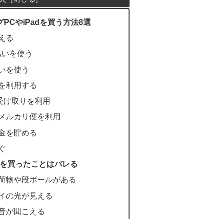
PCやiPadを買う方法8選
える
払いを使う
いを使う
を利用する
ニ受け取りを利用
メルカリ便を利用
金を貯める
ぐ
Cを買ったことはバレる
荷物や段ボールがある
イの光が見える
音が聞こえる