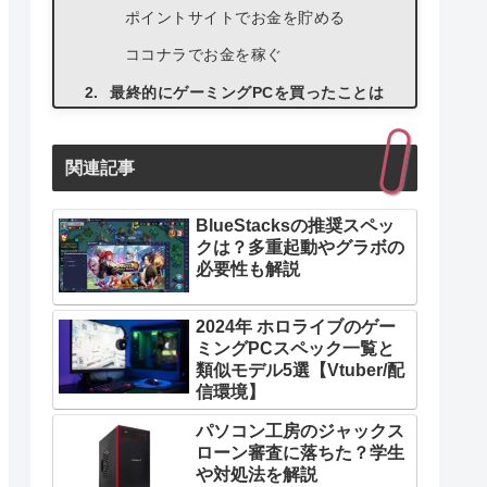
ポイントサイトでお金を貯める
ココナラでお金を稼ぐ
最終的にゲーミングPCを買ったことは
バレる
原因１：家に大きな荷物や段ボール
関連記事
がある
原因２：ディスプレイの光が見える
BlueStacksの推奨スペッ
クは？多重起動やグラボの
原因３：タイピング音が聞こえる
必要性も解説
原因４：ゲーム中に叫ぶ声がうるさ
すぎる
2024年 ホロライブのゲー
ミングPCスペック一覧と
原因５：行動が明らかにおかしい
類似モデル5選【Vtuber/配
原因６：電気代が高くなっている
信環境】
親にゲーミングPCの購入がバレないよ
パソコン工房のジャックス
うにする方法５選
ローン審査に落ちた？学生
や対処法を解説
自分の力で購入用資金を貯める