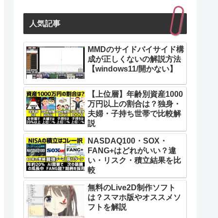
人気記事
MMDのサイドバイサイド構
成が正しくないの解説方法
【windows11/開かない】
【上位層】年齢別資産1000
万円以上の割合は？独身・
夫婦・子持ち世帯で比較解
説
NASDAQ100・SOX・
FANG+はどれがいい？違
い・リスク・積立結果を比
較
無料のLive2D制作ソフト
は？スマホ版やオススメソ
フトを解説