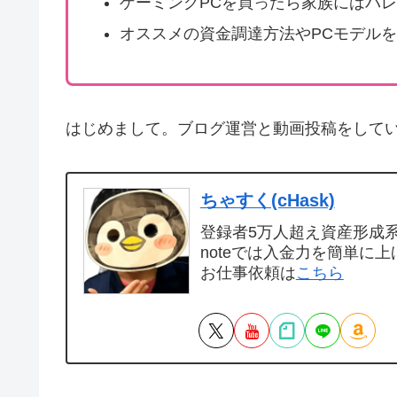
ゲーミングPCを買ったら家族にはバ
オススメの資金調達方法やPCモデル
はじめまして。ブログ運営と動画投稿をして
ちゃすく(cHask)
登録者5万人超え資産形成系Y
noteでは入金力を簡単に上
お仕事依頼は
こちら