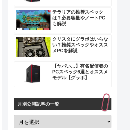
ネットで注文した場合は出来るだけ
テラリアの推奨スペック
家にいる
は？必要容量やノートPC
も解説
PCやディスプレイを隠せる環境にす
る
クリスタにグラボはいらな
ゲーミングPC購入後も生活スタイル
い？推奨スペックやオスス
を変えない
メPCを解説
電気代を節約する
【ヤバい…】有名配信者の
クラウドゲーミングサービスもオスス
PCスペック6選とオススメ
メ
モデル【グラボ】
月別公開記事の一覧