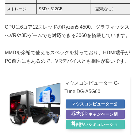
ストレージ
SSD：512GB
（記載なし）
CPUに6コア12スレッドのRyzen5 4500、グラフィックス
へVRや3Dゲームでも対応できる3060を搭載しています。
MMDを余裕で使えるスペックを持っており、HDMI端子が
PC前方にもあるので、VRデバイスとも相性が良いです。
マウスコンピューター G-
Tune DG-A5G60
マウスコンピューター公
式サイト
セール・キャンペーン情
報
分割払いシミュレーショ
ン