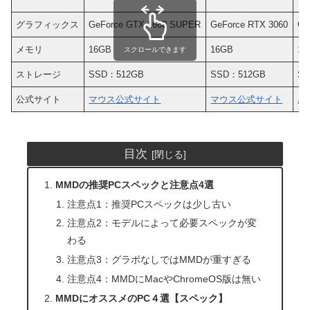
グラフィックス
GeForce GTX 1660 SUPER
GeForce RTX 3060
Ge
メモリ
16GB
16GB
16
スクロールできます
ストレージ
SSD：512GB
SSD：512GB
S
公式サイト
マウス公式サイト
マウス公式サイト
パ
目次
MMDの推奨PCスペックと注意点4選
注意点1：推奨PCスペックは少し古い
注意点2：モデルによって必要スペックが変
わる
注意点3：グラボなしではMMDが重すぎる
注意点4：MMDにMacやChromeOS版は無い
MMDにオススメのPC４選【スペック】