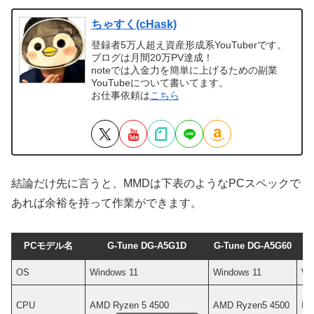
ちゃすく(cHask)
登録者5万人超え資産形成系YouTuberです。
ブログは月間20万PV達成！
noteでは入金力を簡単に上げるための副業
YouTubeについて書いてます。
お仕事依頼は
こちら
結論だけ先に言うと、MMDは下表のようなPCスペックで
あれば余裕を持って作業ができます。
PCモデル名
G-Tune DG-A5G1D
G-Tune DG-A5G60
LE
OS
Windows 11
Windows 11
Wi
CPU
AMD Ryzen 5 4500
AMD Ryzen5 4500
Int