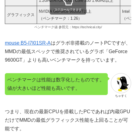
1.2GHz/ATOM Dual Core 330 1.6GHz以上
スクロールできます
NVIDIA GeForce 9600GT以上
Intel Ir
グラフィックス
（ベンチマーク：1.26）
（ベンチ
ベンチマーク値 参照元：https://technical.city/
mouse B5-I7I01SR-A
はグラボ非搭載のノートPCですが、
MMDの最低スペックで推奨されているグラボ「GeForce
9600GT」よりも高いベンチマークを持っています。
ベンチマークは性能は数字化したものです。
値が大きいほど性能も高いです。
ちゃすく
つまり、現在の最新CPUを搭載したPCであれば内蔵GPU
だけでMMDの最低グラフィックス性能を上回ることが可
能です。