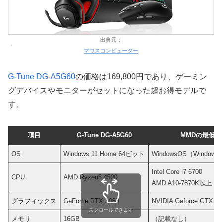
出典元：
マウスコンピューター
G-Tune DG-A5G60
の価格は169,800円であり、ゲーミン
グデバイスやモニターがセットになった超お得モデルで
す。
項目
G-Tune DG-A5G60
MMDの最低
OS
Windows 11 Home 64ビット
WindowsOS（Window
Intel Core i7 6700
CPU
AMD Ryzen5 4500
AMD A10-7870K以上
グラフィックス
GeForce RTX 3060
NVIDIA Geforce GTX 
スクロールできます
メモリ
16GB
（記載なし）