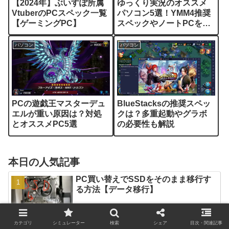
【2024年】ぶいすぽ所属
ゆっくり実況のオススメ
VtuberのPCスペック一覧
パソコン5選！YMM4推奨
【ゲーミングPC】
スペックやノートPCを解
説
パソコン
パソコン
PCの遊戯王マスターデュ
BlueStacksの推奨スペッ
エルが重い原因は？対処
クは？多重起動やグラボ
とオススメPC5選
の必要性も解説
本日の人気記事
PC買い替えでSSDをそのまま移行す
る方法【データ移行】
カテゴリ
シミュレーター
検索
シェア
目次・関連記事
AutoCADはグラボなしでok?推奨ス