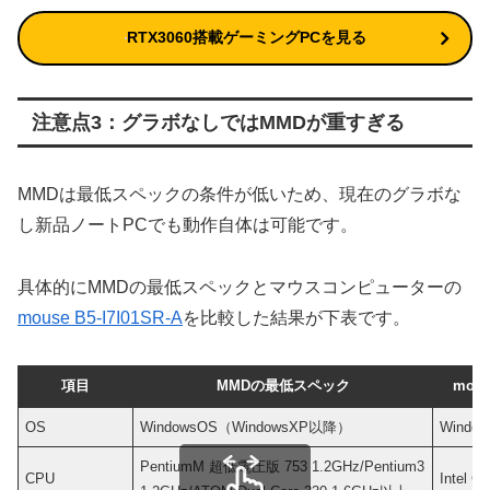
RTX3060搭載ゲーミングPCを見る
注意点3：グラボなしではMMDが重すぎる
MMDは最低スペックの条件が低いため、現在のグラボな
し新品ノートPCでも動作自体は可能です。
具体的にMMDの最低スペックとマウスコンピューターの
mouse B5-I7I01SR-A
を比較した結果が下表です。
項目
MMDの最低スペック
mous
OS
WindowsOS（WindowsXP以降）
Window
PentiumM 超低電圧版 753 1.2GHz/Pentium3
CPU
Intel C