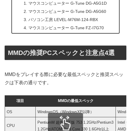
マウスコンピューター G-Tune DG-A5G1D
マウスコンピューター G-Tune DG-A5G60
パソコン工房 LEVEL-M76M-124-RBX
マウスコンピューター G-Tune FZ-I7G70
MMDの推奨PCスペックと注意点4選
MMDをプレイする際に必要な最低スペックと推奨スペッ
クは下表の通りです。
項目
MMDの最低スペック
OS
WindowsOS（WindowsXP以降）
Windo
PentiumM 超低電圧版 753 1.2GHz/Pentium3
Intel Co
CPU
1.2GHz/ATOM Dual Core 330 1.6GHz以上
AMD A