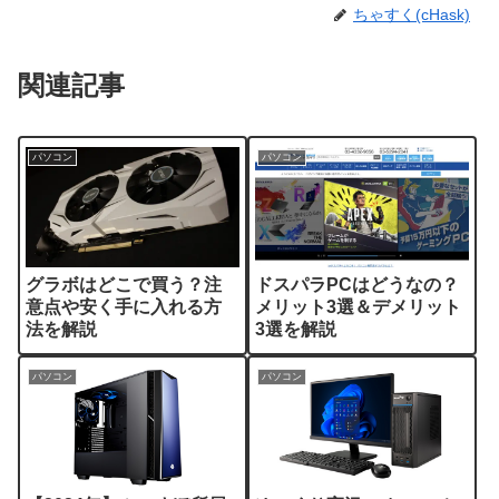
ちゃすく(cHask)
関連記事
パソコン
パソコン
グラボはどこで買う？注
ドスパラPCはどうなの？
意点や安く手に入れる方
メリット3選＆デメリット
法を解説
3選を解説
パソコン
パソコン