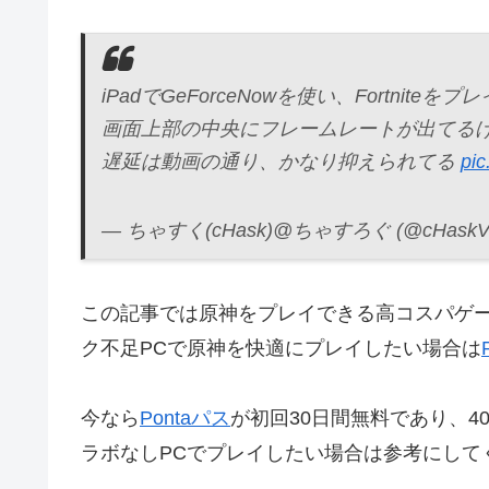
iPadでGeForceNowを使い、Fortnite
画面上部の中央にフレームレートが出てるけど
遅延は動画の通り、かなり抑えられてる
pic
— ちゃすく(cHask)@ちゃすろぐ (@cHaskVi
この記事では原神をプレイできる高コスパゲー
ク不足PCで原神を快適にプレイしたい場合は
今なら
Pontaパス
が初回30日間無料であり、4
ラボなしPCでプレイしたい場合は参考にして