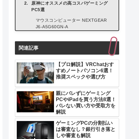
原神にオススメの高コスパゲーミング
PC5選
マウスコンピューター NEXTGEAR
J6-A5G60GN-A
マウスコンピューター G-Tune E4-
I7G60DB-B
関連記事
マウスコンピューター NEXTGEAR
JG-A5G6T
【プロ解説】VRChatおす
すめノートパソコン6選！
マウスコンピューター NEXTGEAR
推奨スペックや選び方
JG-A7G6T
パソコン工房 LEVEL-R779-147F-
親にバレずにゲーミング
VL1X
PCやiPadを買う方法8選！
バレない買い方や受取方を
グラボなしPCで原神をプレイする裏技
解説
ゲーミングPCの分割払い
は審査なし？銀行引き落と
しや審査も解説