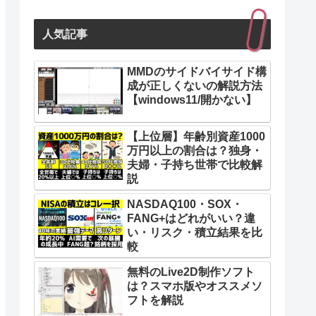
人気記事
MMDのサイドバイサイド構
成が正しくないの解説方法
【windows11/開かない】
【上位層】年齢別資産1000
万円以上の割合は？独身・
夫婦・子持ち世帯で比較解
説
NASDAQ100・SOX・
FANG+はどれがいい？違
い・リスク・積立結果を比
較
無料のLive2D制作ソフト
は？スマホ版やオススメソ
フトを解説