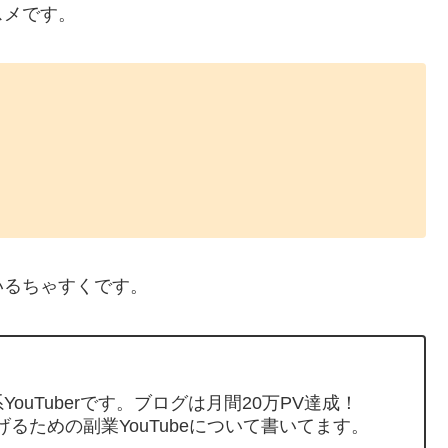
スメです。
いるちゃすくです。
ouTuberです。ブログは月間20万PV達成！
げるための副業YouTubeについて書いてます。