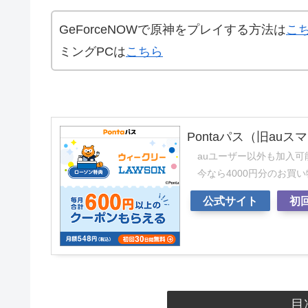
GeForceNOWで原神をプレイする方法は
こ
ミングPCは
こちら
Pontaパス（旧au
auユーザー以外も加入可
今なら4000円分のお買
公式サイト
初
目