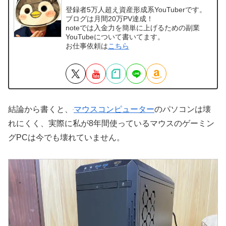
登録者5万人超え資産形成系YouTuberです。
ブログは月間20万PV達成！
noteでは入金力を簡単に上げるための副業
YouTubeについて書いてます。
お仕事依頼は
こちら
結論から書くと、
マウスコンピューター
のパソコンは壊
れにくく、実際に私が8年間使っているマウスのゲーミン
グPCは今でも壊れていません。