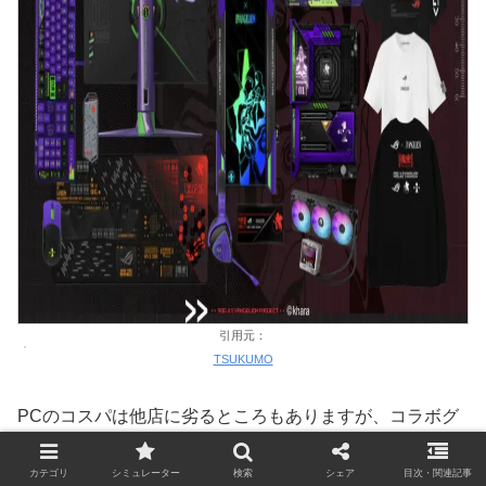
引用元：
TSUKUMO
PCのコスパは他店に劣るところもありますが、コラボグ
ッズは優秀なので定期的に確認しておきたいメーカーで
す。
カテゴリ
シミュレーター
検索
シェア
目次・関連記事