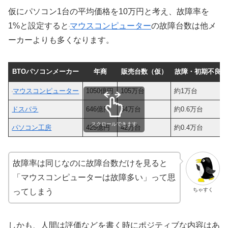
仮にパソコン1台の平均価格を10万円と考え、故障率を
1%と設定すると
マウスコンピューター
の故障台数は他メ
ーカーよりも多くなります。
BTOパソコンメーカー
年商
販売台数（仮）
故障・初期不良（
マウスコンピューター
1050億円
105万台
約1万台
ドスパラ
646億円
64万台
約0.6万台
スクロールできます
パソコン工房
425億円
42万台
約0.4万台
故障率は同じなのに故障台数だけを見ると
「マウスコンピューターは故障多い」って思
ちゃすく
ってしまう
しかも、人間は評価などを書く時にポジティブな内容はあ