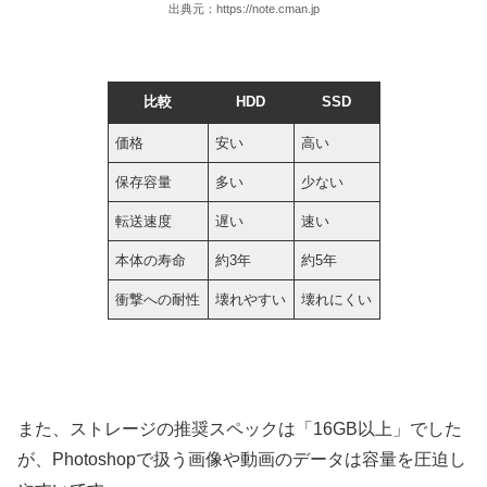
出典元：https://note.cman.jp
比較
HDD
SSD
価格
安い
高い
保存容量
多い
少ない
転送速度
遅い
速い
本体の寿命
約3年
約5年
衝撃への耐性
壊れやすい
壊れにくい
また、ストレージの推奨スペックは「16GB以上」でした
が、Photoshopで扱う画像や動画のデータは容量を圧迫し