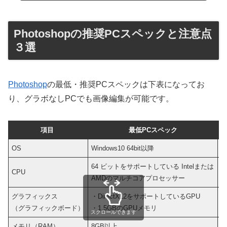
Photoshopの推奨PCスペックと注意点
３選
Photoshop
の最低・推奨PCスペックは下表になってお
り、グラボなしPCでも画像編集が可能です。
項目
最低PCスペック
OS
Windows10 64bit以降
W
64 ビットをサポートしている Intelまたは
6
CPU
AMDのマルチコアプロセッサー
グラフィックス
・DirectX12をサポートしているGPU
・
（グラフィックボード）
・1.5GBのGPUメモリ
・
スクロールできます
メモリ（RAM）
8GB以上
1