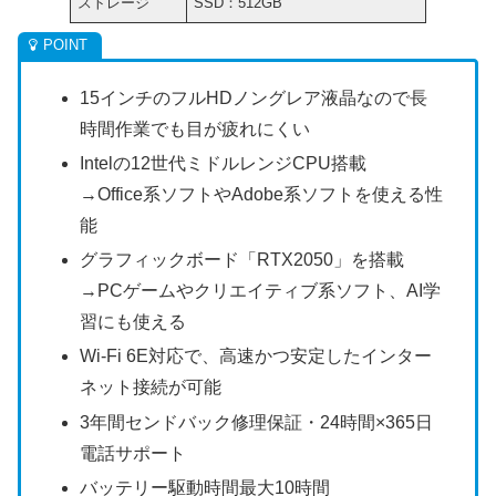
ストレージ
SSD：512GB
15インチのフルHDノングレア液晶なので長
時間作業でも目が疲れにくい
Intelの12世代ミドルレンジCPU搭載
→Office系ソフトやAdobe系ソフトを使える性
能
グラフィックボード「RTX2050」を搭載
→PCゲームやクリエイティブ系ソフト、AI学
習にも使える
Wi-Fi 6E対応で、高速かつ安定したインター
ネット接続が可能
3年間センドバック修理保証・24時間×365日
電話サポート
バッテリー駆動時間最大10時間