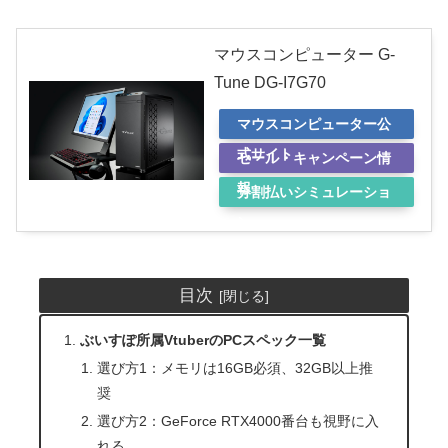
マウスコンピューター G-
Tune DG-I7G70
マウスコンピューター公
式サイト
セール・キャンペーン情
報
分割払いシミュレーショ
ン
目次
ぶいすぽ所属VtuberのPCスペック一覧
選び方1：メモリは16GB必須、32GB以上推
奨
選び方2：GeForce RTX4000番台も視野に入
れる