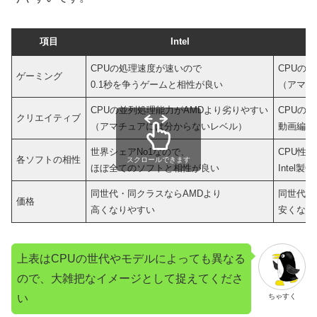
項目
Intel
CPUの処理速度が速いので
CPUの処
ゲーミング
0.1秒を争うゲームと相性が良い
（アマチ
CPUの並列処理能力がAMDより劣りやすい
CPUの
クリエイティブ
（アマチュアには分からないレベル）
動画編集
世界シェアNo1なので、
CPU性
各ソフトの相性
スクロールできます
ほぼ全てのソフトと相性が良い
Intel
同世代・同クラスならAMDより
同世代・同
価格
高くなりやすい
安くなり
上表はCPUの世代やモデルによっても異なる
ので、大雑把なイメージとして捉えてくださ
い
ちゃすく