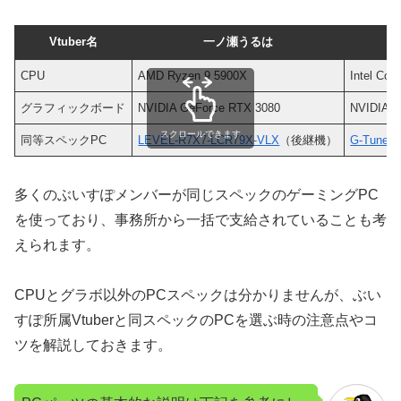
Vtuber名
一ノ瀬うるは
CPU
AMD Ryzen 9 5900X
Intel Cor
グラフィックボード
NVIDIA GeForce RTX 3080
NVIDIA G
スクロールできます
同等スペックPC
LEVEL-R7X7-LCR79X-VLX
（後継機）
G-Tune D
多くのぶいすぽメンバーが同じスペックのゲーミングPC
を使っており、事務所から一括で支給されていることも考
えられます。
CPUとグラボ以外のPCスペックは分かりませんが、ぶい
すぽ所属Vtuberと同スペックのPCを選ぶ時の注意点やコ
ツを解説しておきます。