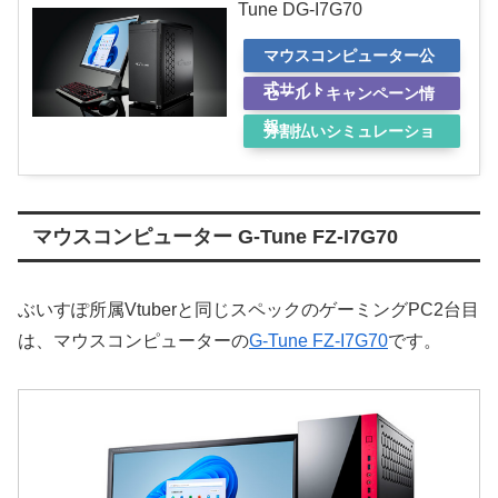
Tune DG-I7G70
マウスコンピューター公
式サイト
セール・キャンペーン情
報
分割払いシミュレーショ
ン
マウスコンピューター G-Tune FZ-I7G70
ぶいすぽ所属Vtuberと同じスペックのゲーミングPC2台目
は、マウスコンピューターの
G-Tune FZ-I7G70
です。