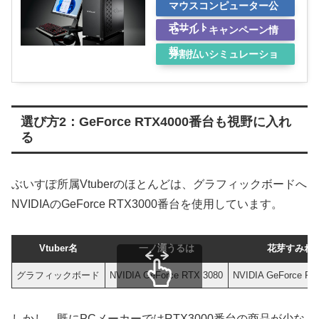
マウスコンピューター公
式サイト
セール・キャンペーン情
報
分割払いシミュレーショ
ン
選び方2：GeForce RTX4000番台も視野に入れ
る
ぶいすぽ所属Vtuberのほとんどは、グラフィックボードへ
NVIDIAのGeForce RTX3000番台を使用しています。
Vtuber名
一ノ瀬うるは
花芽すみれ
グラフィックボード
NVIDIA GeForce RTX 3080
NVIDIA GeForce RT
スクロールできます
しかし、既にPCメーカーではRTX3000番台の商品が少な