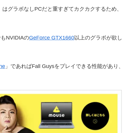
イズ）はグラボなしPCだと重すぎてカクカクするため、
NVIDIAの
GeForce GTX1660
以上のグラボが欲し
ne
」であればFall Guysをプレイできる性能があり、