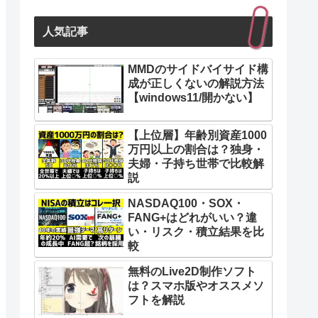
人気記事
MMDのサイドバイサイド構
成が正しくないの解説方法
【windows11/開かない】
【上位層】年齢別資産1000
万円以上の割合は？独身・
夫婦・子持ち世帯で比較解
説
NASDAQ100・SOX・
FANG+はどれがいい？違
い・リスク・積立結果を比
較
無料のLive2D制作ソフト
は？スマホ版やオススメソ
フトを解説