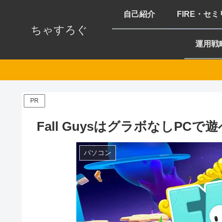
自己紹介
FIRE・セ
ちゃすろぐ
運用戦
PR
Fall GuysはグラボなしP
パソコン