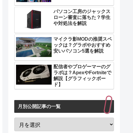
原因1：配置物が多い
パソコン工房のジャックス
原因2：マイクラの設定が重い
ローン審査に落ちた？学生
や対処法を解説
原因3：同時接続者が多い
原因4：PCスペックが足りない
マイクラ影MODの推奨スペ
ックは？グラボやおすすめ
安いパソコン5選を解説
配信者やプロゲーマーのグ
ラボは？ApexやFortniteで
解説【グラフィックボー
ド】
月別公開記事の一覧