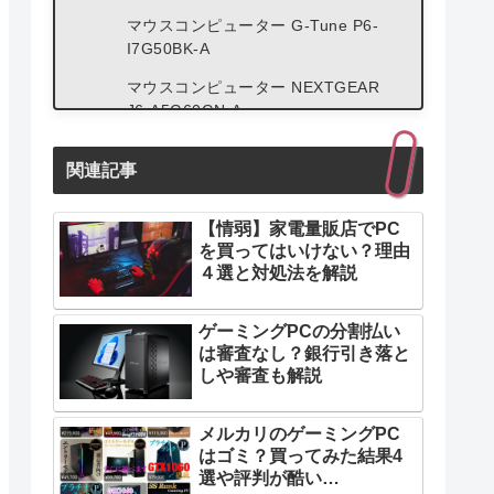
マウスコンピューター G-Tune P6-
I7G50BK-A
マウスコンピューター NEXTGEAR
J6-A5G60GN-A
マウスコンピューター G-Tune E4-
関連記事
I7G60DB-B
パソコン工房 LEVEL-17WG181-i7-
【情弱】家電量販店でPC
VLSX
を買ってはいけない？理由
マインクラフトはグラボ無しで遊べ
４選と対処法を解説
る？
ゲーミングPCの分割払い
マインクラフトは低スペックノート
は審査なし？銀行引き落と
PCで遊べる？
しや審査も解説
マインクラフトに必要なグラボスペ
ックは？
メルカリのゲーミングPC
はゴミ？買ってみた結果4
PCでマインクラフトが重い原因4選と
選や評判が酷い…
解決法