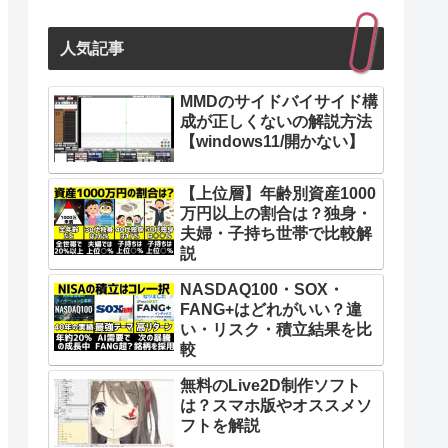
人気記事
MMDのサイドバイサイド構
成が正しくないの解説方法
【windows11/開かない】
【上位層】年齢別資産1000
万円以上の割合は？独身・
夫婦・子持ち世帯で比較解
説
NASDAQ100・SOX・
FANG+はどれがいい？違
い・リスク・積立結果を比
較
無料のLive2D制作ソフト
は？スマホ版やオススメソ
フトを解説