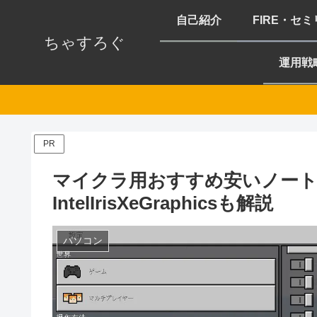
自己紹介
FIRE・セ
ちゃすろぐ
運用戦
PR
マイクラ用おすすめ安いノート
IntelIrisXeGraphicsも解説
パソコン