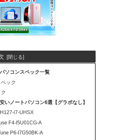
次
パソコンスペック一覧
スペック
ック
安いノートパソコン6選【グラボなし】
127-i7-UHSX
 F4-I5U01CG-A
 P6-I7G50BK-A