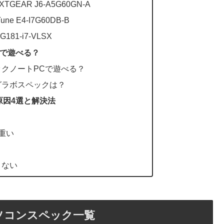
EAR J6-A5G60GN-A
 E4-I7G60DB-B
81-i7-VLSX
で遊べる？
クノートPCで遊べる？
グラボスペックは？
原因4選と解決法
重い
りない
ソコンスペック一覧