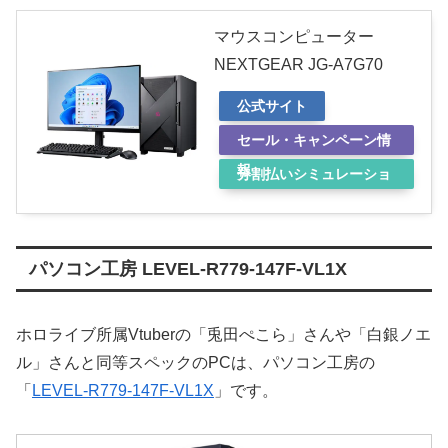
マウスコンピューター
NEXTGEAR JG-A7G70
公式サイト
セール・キャンペーン情
報
分割払いシミュレーショ
ン
パソコン工房 LEVEL-R779-147F-VL1X
ホロライブ所属Vtuberの「兎田ぺこら」さんや「白銀ノエ
ル」さんと同等スペックのPCは、パソコン工房の
「
LEVEL-R779-147F-VL1X
」です。