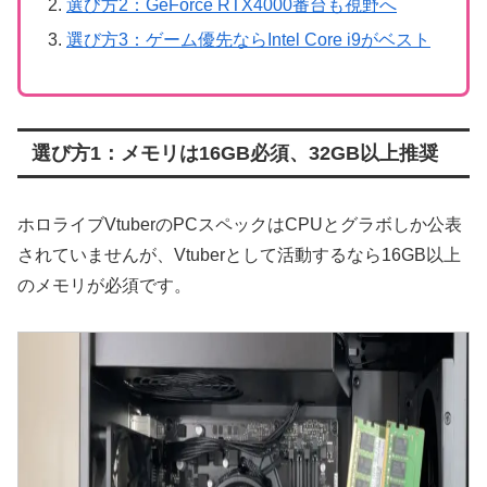
選び方2：GeForce RTX4000番台も視野へ
選び方3：ゲーム優先ならIntel Core i9がベスト
選び方1：メモリは16GB必須、32GB以上推奨
ホロライブVtuberのPCスペックはCPUとグラボしか公表
されていませんが、Vtuberとして活動するなら16GB以上
のメモリが必須です。