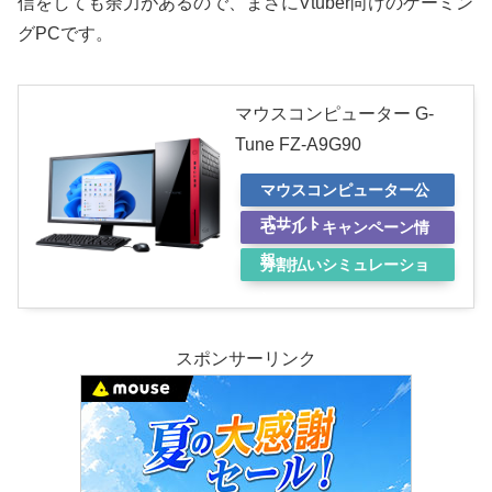
信をしても余力があるので、まさにVtuber向けのゲーミン
グPCです。
マウスコンピューター G-
Tune FZ-A9G90
マウスコンピューター公
式サイト
セール・キャンペーン情
報
分割払いシミュレーショ
ン
スポンサーリンク