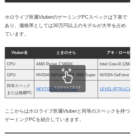
ホロライブ所属VtuberのゲーミングPCスペックは下表で
あり、価格帯としては30万円以上のモデルが大半を占め
ています。
Vtuber名
ときのそら
アキ・ローゼン
CPU
AMD Ryzen 7 5800X
Intel Core-i9 12900
GPU
NVIDIA GeForce RTX 2060 Super
NVIDIA GeForce RT
同等スペック
スクロールできます
NEXTGEAR JG-A7G60
LEVEL-R776-LC149
または後継PC
ここからはホロライブ所属Vtuberと同等のスペックを持つ
ゲーミングPCを紹介していきます。