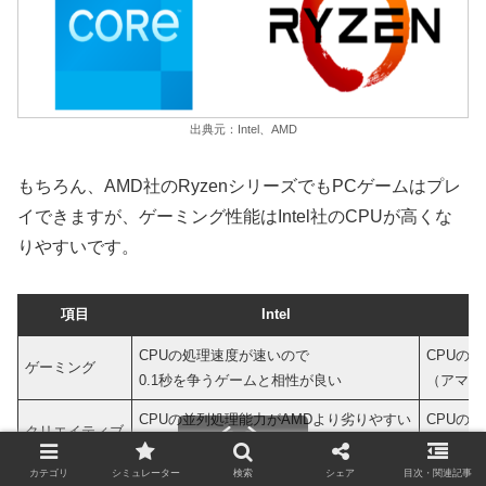
出典元：Intel、AMD
もちろん、AMD社のRyzenシリーズでもPCゲームはプレ
イできますが、ゲーミング性能はIntel社のCPUが高くな
りやすいです。
項目
Intel
CPUの処理速度が速いので
CPUの処
ゲーミング
0.1秒を争うゲームと相性が良い
（アマチ
CPUの並列処理能力がAMDより劣りやすい
CPUの
クリエイティブ
（アマチュアには分からないレベル）
動画編集
カテゴリ
シミュレーター
検索
シェア
目次・関連記事
世界シェアNo1なので、
CPU性