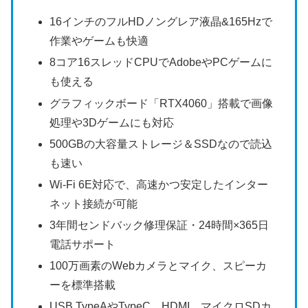
16インチのフルHDノングレア液晶&165Hzで
作業やゲームも快適
8コア16スレッドCPUでAdobeやPCゲームに
も使える
グラフィックボード「RTX4060」搭載で画像
処理や3Dゲームにも対応
500GBの大容量ストレージ＆SSDなので読込
も速い
Wi-Fi 6E対応で、高速かつ安定したインター
ネット接続が可能
3年間センドバック修理保証・24時間×365日
電話サポート
100万画素のWebカメラとマイク、スピーカ
ーを標準搭載
USB TypeAやTypeC，HDMI、マイクロSDカ