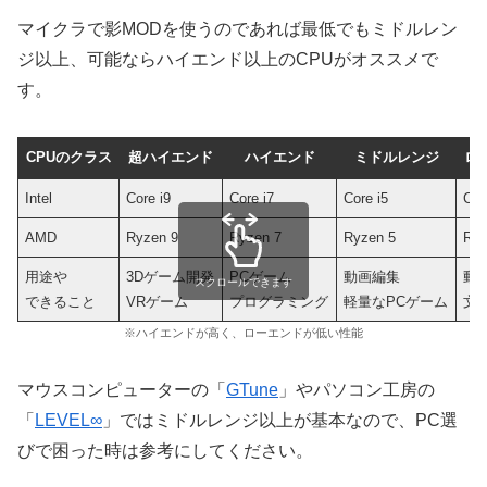
マイクラで影MODを使うのであれば最低でもミドルレン
ジ以上、可能ならハイエンド以上のCPUがオススメで
す。
CPUのクラス
超ハイエンド
ハイエンド
ミドルレンジ
ロ
Intel
Core i9
Core i7
Core i5
Cor
AMD
Ryzen 9
Ryzen 7
Ryzen 5
Ryz
用途や
3Dゲーム開発
PCゲーム
動画編集
動
スクロールできます
できること
VRゲーム
プログラミング
軽量なPCゲーム
文
※ハイエンドが高く、ローエンドが低い性能
マウスコンピューターの「
GTune
」やパソコン工房の
「
LEVEL∞
」ではミドルレンジ以上が基本なので、PC選
びで困った時は参考にしてください。