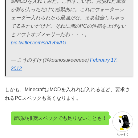
影MODを入れてみた。これすごいわ。見慣れた風景
が影が入っただけで感動的に。これにウォーターシ
ェーダー入れられたら最強だな。まあ競合しちゃっ
てるみたいだけど。それに俺のPCの性能を上げない
とアウトオブメモリーだわ・・・。
pic.twitter.com/shAvbxAG
— こうのすけ (@kounosukeeeeee)
February 17,
2012
しかも、MinecraftはMODを入れれば入れるほど、要求さ
れるPCスペックも高くなります。
冒頭の推奨スペックでも足りないことも！
ちゃすく