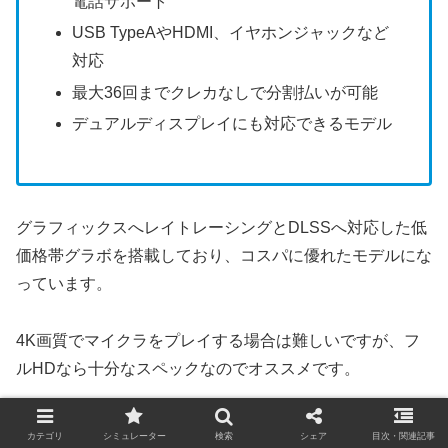
電話サポート
USB TypeAやHDMI、イヤホンジャックなど
対応
最大36回までクレカなしで分割払いが可能
デュアルディスプレイにも対応できるモデル
グラフィックスへレイトレーシングとDLSSへ対応した低
価格帯グラボを搭載しており、コスパに優れたモデルにな
っています。
4K画質でマイクラをプレイする場合は難しいですが、フ
ルHDなら十分なスペックなのでオススメです。
カテゴリ
シミュレーター
検索
シェア
目次・関連記事
マウスコンピューター