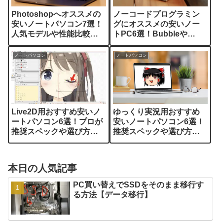
Photoshopへオススメの
ノーコードプログラミン
安いノートパソコン7選！
グにオススメの安いノー
人気モデルや性能比較選
トPC6選！Bubbleや
びを解説
FlutterFlowも解説
ノートパソコン
ノートパソコン
Live2D用おすすめ安いノ
ゆっくり実況用おすすめ
ートパソコン6選！プロが
安いノートパソコン6選！
推奨スペックや選び方を
推奨スペックや選び方を
解説
プロ解説
本日の人気記事
PC買い替えでSSDをそのまま移行す
る方法【データ移行】