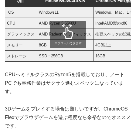
項目
mouse B5-A5A01IS-B
ChromeOS Flex推
OS
Windows11
Windows、Mac、Linu
CPU
AMD Ryzen 5 5560U
Intel/AMD製のx86 64B
グラフィックス
AMD Radeon グラフィックス
推奨スペックの記載な
スクロールできます
メモリー
8GB
4GB以上
ストレージ
SSD：256GB
16GB
CPUへミドルクラスのRyzen5を搭載しており、ノート
PCでも事務作業はサクサク進むスペックになっていま
す。
3Dゲームをプレイする場合は難しいですが、ChromeOS
Flexでブラウザゲームを遊ぶ程度なら余裕なのでオススメ
です。