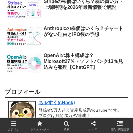
Stripeの株価はいくら？株の買い方・
上場時期を2026年最新情報で解説
Anthropicの株価はいくら？チャート
がない理由とIPO後の予想
OpenAIの株主構成は？
Microsoft27％・ソフトバンク13％見
込みを整理【ChatGPT】
プロフィール
ちゃすく(cHask)
登録者5万人超え資産形成系YouTuberです。
ブログは月間20万PV達成！
noteでは入金力を簡単に上げるための副業
YouTubeについて書いてます。
カテゴリ
シミュレーター
検索
シェア
目次・関連記事
お仕事依頼は
こちら