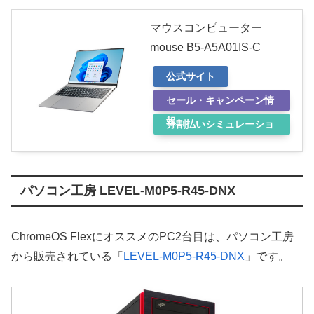
マウスコンピューター
mouse B5-A5A01IS-C
公式サイト
セール・キャンペーン情
報
分割払いシミュレーショ
ン
パソコン工房 LEVEL-M0P5-R45-DNX
ChromeOS FlexにオススメのPC2台目は、パソコン工房
から販売されている「
LEVEL-M0P5-R45-DNX
」です。