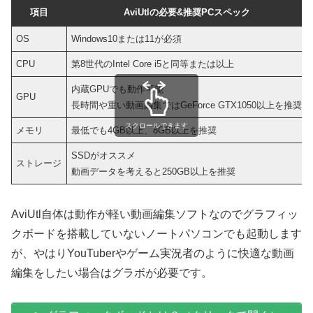
項目
AviUtlの必要&推奨PCスペック
OS
Windows10または11が必須
CPU
第8世代のIntel Core i5と同等または以上
内蔵GPUでも動作可能
GPU
長時間や重い動画編集ではGeForce GTX1050以上を推奨
スクロールできます
メモリ
最低でも4GB以上、8GB以上を推奨
SSDがオススメ
ストレージ
動画データを考えると250GB以上を推奨
AviUtl自体は動作が軽い動画編集ソフトなのでグラフィッ
クボードを搭載していないノートパソコンでも起動します
が、やはりYouTuberやゲーム実況者のように快適な動画
編集をしたい場合はグラボが必要です。