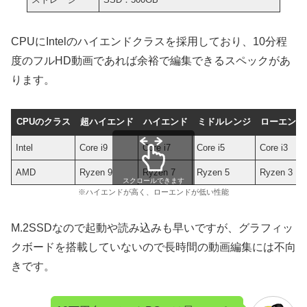
CPUにIntelのハイエンドクラスを採用しており、10分程
度のフルHD動画であれば余裕で編集できるスペックがあ
ります。
CPUのクラス
超ハイエンド
ハイエンド
ミドルレンジ
ローエンド
Intel
Core i9
Core i7
Core i5
Core i3
AMD
Ryzen 9
Ryzen 7
Ryzen 5
Ryzen 3
スクロールできます
※ハイエンドが高く、ローエンドが低い性能
M.2SSDなので起動や読み込みも早いですが、グラフィッ
クボードを搭載していないので長時間の動画編集には不向
きです。