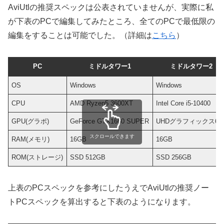
AviUtlの推奨スペックは公表されていませんが、実際に私
が下表のPCで編集してみたところ、全てのPCで最低限の
編集をすることは可能でした。（詳細は
こちら
）
PC
ミドルタワー1
ミドルタワー2
OS
Windows
Windows
CPU
AMD Ryzen5 3600XT
Intel Core i5-10400
GPU(グラボ)
GeForce GTX1660 SUPER
UHDグラフィックス63
スクロールできます
RAM(メモリ)
16GB
16GB
ROM(ストレージ)
SSD 512GB
SSD 256GB
上表のPCスペックを参考にしたうえでAviUtlの推奨ノー
トPCスペックを算出すると下表のようになります。