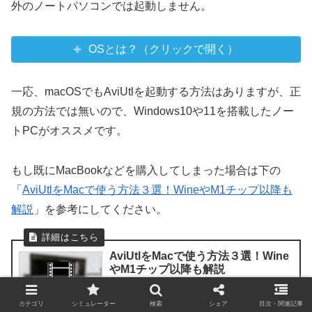
外のノートパソコンでは起動しません。
OSとは？（クリックで開く）
一応、macOSでもAviUtlを起動する方法はありますが、正
規の方法では無いので、Windows10や11を搭載したノー
トPCがオススメです。
もし既にMacBookなどを購入してしまった場合は下の
「
AviUtlをMacで使う方法３選！WineやM1チップ以降も
解説
」を参考にしてください。
AviUtlをMacで使う方法３選！Wine
やM1チップ以降も解説
カテゴリ
シミュレーター
検索
シェア
目次・関連記事