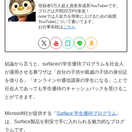
登録者5万人超え資産形成系YouTuberです。
ブログは月間20万PV達成！
noteでは入金力を簡単に上げるための副業
YouTubeについて書いてます。
お仕事依頼は
こちら
結論から言うと、surfaceの学生優待プログラムを社会人
が適用させる裏ワザは「自分の子供や親戚の子供の身分証
を借りる」「オンラインや通信講座の学生になる」ことで
社会人であっても学生優待のキャッシュバックを受けるこ
とができます。
Microsoft社が提供する「
Surface 学生優待プログラム
」
は、Surface製品を割安で手に入れられる魅力的なプログ
ラムです。