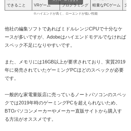
できること
VRゲーム
プログラミング
軽量なPCゲーム
文
※ハイエンドが高く、ローエンドが低い性能
他社の編集ソフトであればミドルレンジCPUで十分なケ
ースが多いですが、Adobeはハイエンドモデルでなければ
スペック不足になりやすいです。
また、メモリには16GB以上が要求されており、実質2019
年に発売されていたゲーミングPCほどのスペックが必要
です。
一般的な家電量販店に売っているノートパソコンのスペッ
クでは2019年時のゲーミングPCを超えられないため、
BTOパソコンメーカーやメーカー直販サイトから購入す
る方法がオススメです。