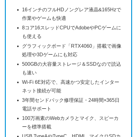
16インチのフルHDノングレア液晶&165Hzで
作業やゲームも快適
8コア16スレッドCPUでAdobeやPCゲームに
も使える
グラフィックボード「RTX4060」搭載で画像
処理や3Dゲームにも対応
500GBの大容量ストレージ＆SSDなので読込
も速い
Wi-Fi 6E対応で、高速かつ安定したインター
ネット接続が可能
3年間センドバック修理保証・24時間×365日
電話サポート
100万画素のWebカメラとマイク、スピーカ
ーを標準搭載
USB TypeAやTypeC，HDMI、マイクロSDカ