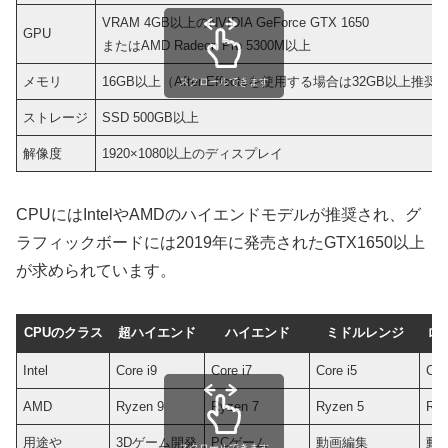
VRAM 4GB以上のNVIDIA GeForce GTX 1650
GPU
またはAMD Radeon Pro 5300M以上
メモリ
16GB以上（After Effectsを使用する場合は32GB以上推奨
スクロールできます
ストレージ
SSD 500GB以上
解像度
1920×1080以上のディスプレイ
CPUにはIntelやAMDのハイエンドモデルが推奨され、グ
ラフィックボードには2019年に発売されたGTX1650以上
が求められています。
CPUのクラス
超ハイエンド
ハイエンド
ミドルレンジ
ロ
Intel
Core i9
Core i7
Core i5
Cor
AMD
Ryzen 9
Ryzen 7
Ryzen 5
Ryz
用途や
3Dゲーム開発
PCゲーム
動画編集
動
スクロールできます