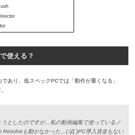
Rush
irector
tor
クPCで使える？
めであり、低スペックPCでは「動作が重くなる」
す。
ようとしたのですが…私の動画編集で使っているノ
inci Resolveも動かなかった…(ﾉД`)PC導入資金もない