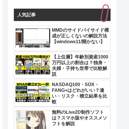
人気記事
MMDのサイドバイサイド構
成が正しくないの解説方法
【windows11/開かない】
【上位層】年齢別資産1000
万円以上の割合は？独身・
夫婦・子持ち世帯で比較解
説
NASDAQ100・SOX・
FANG+はどれがいい？違
い・リスク・積立結果を比
較
無料のLive2D制作ソフト
は？スマホ版やオススメソ
フトを解説