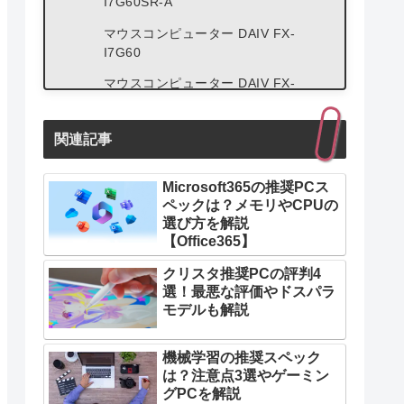
I7G60SR-A
マウスコンピューター DAIV FX-
I7G60
マウスコンピューター DAIV FX-
I7G80
低スペックPCにオススメの動画編集ソ
関連記事
フト３選
Adobe Premiere Rush
Microsoft365の推奨PCス
ペックは？メモリやCPUの
CyberLink PowerDirector
選び方を解説
【Office365】
EaseUS VideoEditor
クリスタ推奨PCの評判4
選！最悪な評価やドスパラ
モデルも解説
機械学習の推奨スペック
は？注意点3選やゲーミン
グPCを解説