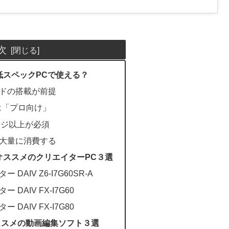
次
lveは低スペックPCで使える？
ドの搭載が前提
lveは「プロ向け」
ンジ以上が必須
大量に消費する
lveにオススメのクリエイターPC３選
DAIV Z6-I7G60SR-A
DAIV FX-I7G60
DAIV FX-I7G80
ススメの動画編集ソフト３選