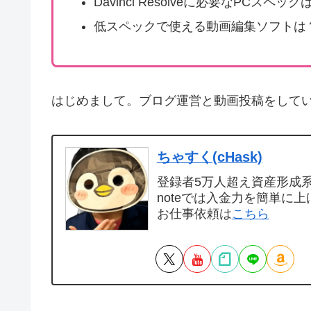
Davinci Resolveに必要なPCスペック
低スペックで使える動画編集ソフトは
はじめまして。ブログ運営と動画投稿をして
ちゃすく(cHask)
登録者5万人超え資産形成系Y
noteでは入金力を簡単に上
お仕事依頼は
こちら