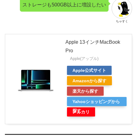
ストレージも500GB以上に増設したい
ちゃすく
Apple 13インチMacBook
Pro
Apple(アップル)
Apple公式サイト
Amazonから探す
楽天から探す
Yahooショッピングから
探す
メルカリ